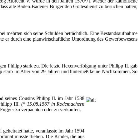
og Albrecht V.
wurde
in den
Jahren
1570/71
wieder
der
katholische
dass
alle
Baden-Badener
Bürger
den
Gottesdienst
zu
besuchen
hatten
,
bei
mehrten
sich
seine
Schulden
beträchtlich
.
Eine
Bestandsaufnahme
te
er
durch
eine
planwirtschaftliche
Umordnung
des
Gewerbewesens
gen
Philipp stark
zu
. Die
letzte
Hexenverfolgung
unter
Philipp II. gab
pp
starb
im
Alter von 29
Jahren
und
hinterließ
keine
Nachkommen
. So
d seines Cousins Philipp II.
im
Jahr
1588
hilipp III.
(* 15.08.1567 in
Rodemachern
Fugger
zu
verpachten
oder
zu
verkaufen
.
l
geheiratet
hatte
,
veranlasste
im
Jahr
1594
ortunat
musste
fliehen
. Die Kinder, die
aus