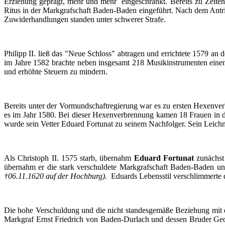
Erziehung
geprägt
,
mehr
und
mehr
eingeschränkt
.
Bereits
zu
Zeiten
Ritus
in
der
Markgrafschaft
Baden-Baden
eingeführt
.
Nach
dem
Antri
Zuwiderhandlungen
standen
unter
schwerer
Strafe.
Philipp II.
ließ
das
"
Neue
Schloss
"
abtragen
und
errichtete
1579 an
d
im
Jahre
1582
brachte
neben
insgesamt
218
Musikinstrumenten
eine
und
erhöhte
Steuern
zu
mindern
.
Bereits
unter
der
Vormundschaftregierung
war
es
zu
ersten
Hexenver
es
im
Jahr
1580.
Bei
dieser
Hexenverbrennung
kamen
18
Frauen
in 
wurde
sein
Vetter
Eduard
Fortunat
zu
seinem
Nachfolger
.
Sein
Leich
Als
Christoph
II. 1575
starb
,
übernahm
Eduard
Fortunat
zunächst
übernahm
er
die stark
verschuldete
Markgrafschaft
Baden-Baden u
†06.11.1620
auf
der
Hochburg
).
Eduards
Lebensstil
verschlimmerte
d
Die
hohe
Verschuldung
und die
nicht
standesgemäße
Beziehung
mit
Markgraf
Ernst Friedrich von
Baden-Durlach
und
dessen
Bruder
Geo