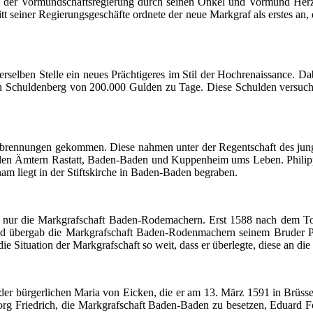
der
Vormundschaftsregierung
durch
seinen
Onkel
und
Vormund
Herz
tt
seiner
Regierungsgeschäfte
ordnete
der
neue
Markgraf
als
erstes
an,
erselben
Stelle
ein
neues
Prächtigeres
im
Stil
der
Hochrenaissance
.
Da
n
Schuldenberg
von 200.000
Gulden
zu
Tage
.
Diese
Schulden
versuch
brennungen
gekommen
.
Diese
nahmen
unter
der
Regentschaft
des
jun
den
Ämtern
Rastatt
, Baden-Baden und
Kuppenheim
ums
Leben
. Phili
nam
liegt
in
der
Stiftskirche
in Baden-Baden
begraben
.
nur
die
Markgrafschaft
Baden-Rodemachern
. Erst 1588
nach
dem
To
nd
übergab
die
Markgrafschaft
Baden-Rodenmachern
seinem
Bruder
P
ie Situation
der
Markgrafschaft
so
weit
,
dass
er
überlegte
,
diese
an die
der
bürgerlichen
Maria von
Eicken
, die
er
am 13.
März
1591 in
Brüsse
rg Friedrich, die
Markgrafschaft
Baden-Baden
zu
besetzen
,
Eduard
F