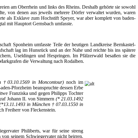
reien
am
Oberrhein
und links des
Rheins
.
Deshalb
gehörte
sie
sowohl
dte
, von
denen
aus
jeweils
mehrere
Dörfer
verwaltet
wurden
,
waren
rte
als
Exklave
zum
Hochstift
Speyer
, war
aber
komplett
von
baden-
tal
mit
Hauptort
Gernsbach
umfasste
.
schaft
Sponheim
umfasste
Teile
der
heutigen
Landkreise
Bernkastel-
fschaft
lag
im
Hunsrück
und an
der
Nahe
und
reichte
bis
ins
spätere
chern
,
Useldingen
und
Hespringen
.
Im
Pfälzerwald
besaßen
sie
die
Markgrafen
die
Verwaltung
nach
Rodalben
.
en †03.10.1569 in
Moncontour
)
noch
im
aden-Pforzheim
beanspruchte
dessen
Erbe
itwe
Franziska
und
gegen
Philipps
Tochter
raf
Johann II. von
Simmern
(* 21.03.1492
(*13.11.1493 in
München
† 07.03.1550 in
ich
Freiherr
von
Fleckenstein
.
egervater
Philiberts
, war
für
seine
streng
h
von
seinem
Schwiegervater
nicht
beirren
.