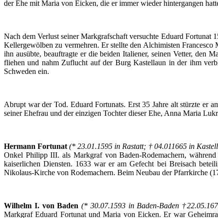
der
Ehe
mit
Maria von
Eicken
, die
er
immer
wieder
hintergangen
hatt
Nach
dem
Verlust
seiner
Markgrafschaft
versuchte
Eduard
Fortunat
1
Kellergewölben
zu
vermehren
.
Er
stellte
den
Alchimisten
Francesco
ihn
ausübte
,
beauftragte
er
die
beiden
Italiener
,
seinen
Vetter
, den
Ma
fliehen
und
nahm
Zuflucht
auf
der
Burg
Kastellaun
in
der
ihm
verb
Schweden
ein
.
Abrupt war
der
Tod.
Eduard
Fortunats
. Erst 35
Jahre
alt
stürzte
er
am
seiner
Ehefrau
und
der
einzigen
Tochter
dieser
Ehe
, Anna Maria
Lukr
Hermann
Fortunat
(* 23.01.1595 in
Rastatt
; † 04.011665 in
Kastel
Onkel
Philipp III.
als
Markgraf
von
Baden-Rodemachern
,
während
kaiserlichen
Diensten
. 1633 war
er
am
Gefecht
bei
Breisach
beteili
Nikolaus-Kirche
von
Rodemachern
.
Beim
Neubau
der
Pfarrkirche
(1
Wilhelm I. von Baden
(* 30.07.1593 in Baden-Baden †22.05.16
Markgraf
Eduard
Fortunat
und Maria von
Eicken
.
Er
war
Geheimra