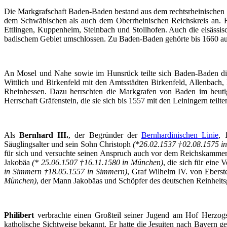
Die
Markgrafschaft
Baden-Baden
bestand
aus
dem
rechtsrheinischen
dem
Schwäbischen
als
auch
dem
Oberrheinischen
Reichskreis
an.
Ettlingen
,
Kuppenheim
,
Steinbach
und
Stollhofen
.
Auch
die
elsässis
badischem
Gebiet
umschlossen
.
Zu
Baden-Baden
gehörte
bis
1660
a
An
Mosel
und
Nahe
sowie
im
Hunsrück
teilte
sich
Baden-Baden d
Wittlich
und
Birkenfeld
mit
den
Amtsstädten
Birkenfeld
,
Allenbach
,
Rheinhessen
.
Dazu
herrschten
die
Markgrafen
von Baden
im
heut
Herrschaft
Gräfenstein
, die
sie
sich
bis
1557
mit
den
Leiningern
teilte
Als
Bernhard III.
,
der
Begründer
der
Bernhardinischen
Linie
,
Säuglingsalter
und
sein
Sohn
Christoph
(*26.02.1537 †02.08.1575 i
für
sich
und
versuchte
seinen
Anspruch
auch
vor
dem
Reichskammer
Jakobäa
(* 25.06.1507 †16.11.1580 in
München
)
, die
sich
für
eine
V
in
Simmern
†18.05.1557 in
Simmern
)
,
Graf
Wilhelm IV. von
Eberst
München
)
,
der
Mann
Jakobäas
und
Schöpfer
des
deutschen
Reinheits
Philibert
verbrachte
einen
Großteil
seiner
Jugend
am
Hof
Herzog
katholische
Sichtweise
bekannt
.
Er
hatte
die
Jesuiten
nach
Bayern
ge