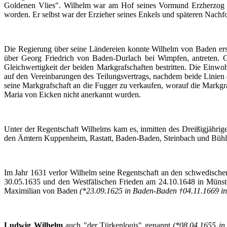
Goldenen
Vlies
". Wilhelm war am
Hof
seines
Vormund
Erzherzog
worden
.
Er
selbst
war
der
Erzieher
seines
Enkels
und
späteren
Nachfo
Die
Regierung
über
seine
Ländereien
konnte
Wilhelm von Baden er
über
Georg Friedrich von
Baden-Durlach
bei
Wimpfen
,
antreten
. 
Gleichwertigkeit
der
beiden
Markgrafschaften
bestritten
. Die
Einwoh
auf
den
Vereinbarungen
des
Teilungsvertrags
,
nachdem
beide
Linien
seine
Markgrafschaft
an die
Fugger
zu
verkaufen
,
worauf
die
Markgra
Maria von
Eicken
nicht
anerkannt
wurden
.
Unter
der
Regentschaft
Wilhelms
kam
es
,
inmitten
des
Dreißigjährig
den
Ämtern
Kuppenheim
,
Rastatt
, Baden-Baden,
Steinbach
und
Bühl
Im
Jahr
1631
verlor
Wilhelm seine
Regentschaft
an den
schwedische
30.05.1635 und den
Westfälischen
Frieden
am 24.10.1648 in
Münst
Maximilian
von Baden
(*23.09.1625 in Baden-Baden †04.11.1669 in
Ludwig Wilhelm
auch
"
der
Türkenlouis
"
genannt
(*08.04.1655 in