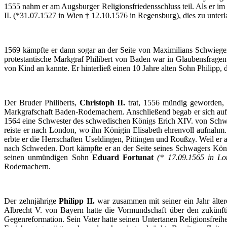
1555
nahm
er
am
Augsburger
Religionsfriedensschluss
teil
.
Als
er
im
II. (*31.07.1527 in
Wien
† 12.10.1576 in
Regensburg
), dies
zu
unterl
1569
kämpfte
er
dann
sogar
an
der
Seite
von
Maximilians
Schwiege
protestantische
Markgraf
Philibert
von Baden war in
Glaubensfragen
von Kind an
kannte
.
Er
hinterließ
einen
10
Jahre
alten
Sohn
Philipp, 
Der
Bruder
Philiberts
,
Christoph
II.
trat
, 1556
mündig
geworden
,
Markgrafschaft
Baden-Rodemachern
.
Anschließend
begab
er
sich
auf
1564
eine
Schwester
des
schwedischen
Königs
Erich XIV. von
Schw
reiste
er
nach
London,
wo
ihn
Königin
Elisabeth
ehrenvoll
aufnahm
erbte
er
die
Herrschaften
Useldingen
,
Pittingen
und
Roußzy
. Weil
er
nach
Schweden
.
Dort
kämpfte
er
an
der
Seite
seines
Schwagers
Kön
seinen
unmündigen
Sohn
Eduard
Fortunat
(* 17.09.1565 in L
Rodemachern
.
Der
zehnjährige
Philipp II.
war
zusammen
mit
seiner
ein
Jahr
älte
Albrecht V. von
Bayern
hatte
die
Vormundschaft
über
den
zukünft
Gegenreformation
.
Sein
Vater
hatte
seinen
Untertanen
Religionsfreihe