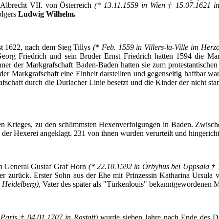
Albrecht VII. von
Österreich
(* 13.11.1559 in
Wien
† 15.07.1621 i
lgers
Ludwig Wilhelm.
st 1622,
nach
dem
Sieg
Tillys
(* Feb. 1559 in
Villers-la-Ville
im
Herz
Georg Friedrich und
sein
Bruder
Ernst Friedrich
hatten
1594 die
Mar
ner
der
Markgrafschaft
Baden-Baden
hatten
sie
zum
protestantischen
der
Markgrafschaft
eine
Einheit
darstellten
und
gegenseitig
haftbar
wa
fschaft
durch
die
Durlacher
Linie
besetzt
und die Kinder
der
nicht
sta
en
Krieges
,
zu
den
schlimmsten
Hexenverfolgungen
in Baden.
Zwisch
der
Hexerei
angeklagt
. 231 von
ihnen
wurden
verurteilt
und
hingericht
n
General
Gustaf
Graf
Horn
(* 22.10.1592 in
Örbyhus
bei
Uppsala
† 
er
zurück
.
Erster
Sohn
aus
der
Ehe
mit
Prinzessin
Katharina
Ursula 
 Heidelberg)
,
Vater
des
später
als
"
Türkenlouis
"
bekanntgewordenen
M
 Paris † 04.01.1707 in
Rastatt
)
wurde
sieben
Jahre
nach
Ende
des
D