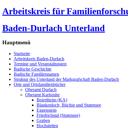
Arbeitskreis für Familienforsc
Baden-Durlach Unterland
Hauptmenü
Startseite
Arbeitskreis Baden-Durlach
Termine und Veranstaltungen
Badische Geschichte
Badische Familiennamen
Struktur des Unterland der Markgrafschaft Baden-Durlach
Orte und Ortsfamilienbücher
Oberamt Durlach
Oberamt Karlsruhe
Beiertheim (KA)
Blankenloch, Büchig und Stutensee
Eggenstein
Friedrichstal (Stutensee)
Graben
Hochstetten