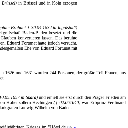
n
Brüssel
)
in
Brüssel
und in
Köln
erzogen
ogtum
Brabant
† 30.04.1632 in
Ingolstadt
)
kgrafschaft
Baden-Baden
besetzt
und die
Glauben
konvertieren
lassen
. Das
beruhte
ren
.
Eduard
Fortunat
hatte
jedoch
versucht
,
ndesgemäßen
Ehe
von
Eduard
Fortunat
mit
en
1626 und 1631
wurden
244
Personen
,
der
größte
Teil
Frauen
,
aus
et
.
10.05.1657 in
Skara
)
und
erhielt
sie
erst
durch
den
Prager
Frieden
am
von
Hohenzollern-Hechingen
(† 02.061640)
war
Erbprinz
Ferdinand
arkgrafen
Ludwig Wilhelm von Baden.
reißigjährigen
Krieges
im
"
Hôtel
de