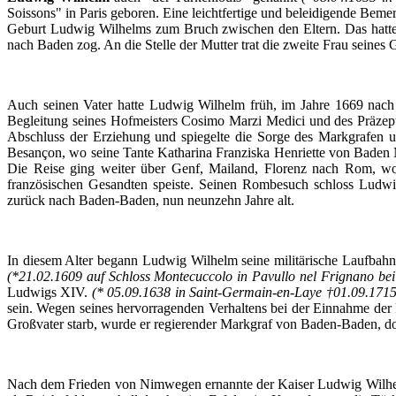
Soissons
" in Paris
geboren
.
Eine
leichtfertige
und
beleidigende
Beme
Geburt
Ludwig
Wilhelms
zum
Bruch
zwischen
den
Eltern
. Das
hatt
nach
Baden
zog
. An die
Stelle
der
Mutter
trat
die
zweite
Frau seines
G
Auch
seinen
Vater
hatte
Ludwig Wilhelm
früh
,
im
Jahre
1669
nach
Begleitung
seines
Hofmeisters
Cosimo
Marzi
Medici und des
Präzep
Abschluss
der
Erziehung
und
spiegelte
die
Sorge
des
Markgrafen
Besançon
,
wo
seine
Tante
Katharina
Franziska
Henriette
von Baden
Die
Reise
ging
weiter
über
Genf
,
Mailand
,
Florenz
nach
Rom,
w
französischen
Gesandten
speiste
.
Seinen
Rombesuch
schloss
Ludwi
zurück
nach
Baden-Baden, nun
neunzehn
Jahre
alt.
In
diesem
Alter
begann
Ludwig Wilhelm seine
militärische
Laufbahn
(*21.02.1609
auf
Schloss
Montecuccolo
in
Pavullo
nel
Frignano
bei
Ludwigs
XIV.
(* 05.09.1638 in
Saint-Germain-en-Laye
†01.09.1715 
sein
.
Wegen
seines
hervorragenden
Verhaltens
bei
der
Einnahme
der
Großvater
starb
,
wurde
er
regierender
Markgraf
von Baden-Baden,
d
Nach
dem
Frieden
von
Nimwegen
ernannte
der
Kaiser Ludwig Wilh