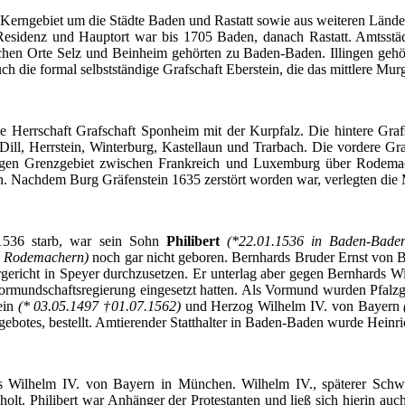
Kerngebiet
um die
Städte
Baden und
Rastatt
sowie
aus
weiteren
Lände
Residenz
und
Hauptort
war
bis
1705 Baden,
danach
Rastatt
.
Amtsstä
chen
Orte
Selz
und
Beinheim
gehörten
zu
Baden-Baden.
Illingen
gehö
uch
die formal
selbstständige
Grafschaft
Eberstein
, die
das
mittlere
Murg
ie
Herrschaft
Grafschaft
Sponheim
mit
der
Kurpfalz
. Die
hintere
Graf
 Dill,
Herrstein
,
Winterburg
,
Kastellaun
und
Trarbach
. Die
vordere
Gra
igen
Grenzgebiet
zwischen
Frankreich
und Luxemburg
über
Rodema
n
.
Nachdem
Burg
Gräfenstein
1635
zerstört
worden
war,
verlegten
die
 1536
starb
, war
sein
Sohn
Philibert
(*22.01.1536 in Baden-Bad
n
Rodemachern
)
noch
gar
nicht
geboren
.
Bernhards
Bruder
Ernst von
B
gericht
in
Speyer
durchzusetzen
.
Er
unterlag
aber
gegen
Bernhards
W
ormundschaftsregierung
eingesetzt
hatten
.
Als
Vormund
wurden
Pfalzg
ein
(* 03.05.1497 †01.07.1562)
und Herzog Wilhelm IV. von
Bayern
gebotes
,
bestellt
.
Amtierender
Statthalter
in Baden-Baden
wurde
Heinr
s
Wilhelm IV. von
Bayern
in
München
. Wilhelm IV.,
späterer
Schwi
holt
.
Philibert
war
Anhänger
der
Protestanten
und
ließ
sich
hierin
auc