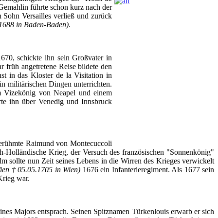
Gemahlin
führte
schon
kurz
nach
der
n
Sohn
Versailles
verließ
und
zurück
.1688 in Baden-Baden)
.
670,
schickte
ihn
sein
Großvater
in
hr
früh
angetretene
Reise
bildete
den
st
in
das
Kloster
de la Visitation in
in
militärischen
Dingen
unterrichten
.
m
Vizekönig
von
Neapel
und
einem
rte
ihn
über
Venedig
und Innsbruck
erühmte
Raimund
von
Montecuccoli
ch-Holländische
Krieg
,
der
Versuch
des
französischen
"
Sonnenkönig
"
elm
sollte
nun
Zeit
seines
Lebens
in die
Wirren
des
Krieges
verwickelt
ien
† 05.05.1705 in
Wien
)
1676
ein
Infanterieregiment
.
Als
1677
sein
Krieg
war.
ines
Majors
entsprach
.
Seinen
Spitznamen
Türkenlouis
erwarb
er
sich