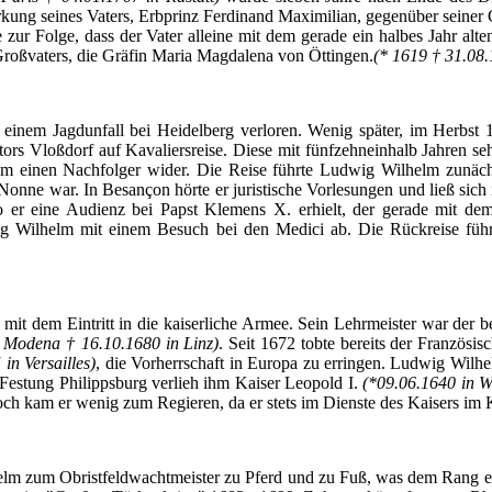
rkung
seines
Vaters
,
Erbprinz
Ferdinand
Maximilian
,
gegenüber
seiner
e
zur
Folge
,
dass
der
Vater
alleine
mit
dem
gerade
ein
halbes
Jahr
alte
roßvaters
, die
Gräfin
Maria Magdalena von
Öttingen
.
(* 1619 † 31.08
einem
Jagdunfall
bei
Heidelberg
verloren
.
Wenig
später
,
im
Herbst
1
tors
Vloßdorf
auf
Kavaliersreise
.
Diese
mit
fünfzehneinhalb
Jahren
se
um
einen
Nachfolger
wider. Die
Reise
führte
Ludwig Wilhelm
zunäch
Nonne
war. In
Besançon
hörte
er
juristische
Vorlesungen
und
ließ
sich
o
er
eine
Audienz
bei
Papst
Klemens
X.
erhielt
,
der
gerade
mit
de
g Wilhelm
mit
einem
Besuch
bei
den Medici
ab
. Die
Rückreise
füh
mit
dem
Eintritt
in die
kaiserliche
Armee
.
Sein
Lehrmeister
war
der
b
Modena
† 16.10.1680 in
Linz
)
.
Seit
1672
tobte
bereits
der
Französis
in Versailles)
, die
Vorherrschaft
in
Europa
zu
erringen
. Ludwig Wilh
Festung
Philippsburg
verlieh
ihm
Kaiser Leopold I.
(*09.06.1640 in
W
och
kam
er
wenig
zum
Regieren
,
da
er
stets
im
Dienste
des Kaisers
im
elm
zum
Obristfeldwachtmeister
zu
Pferd
und
zu
Fuß
, was
dem
Rang
e