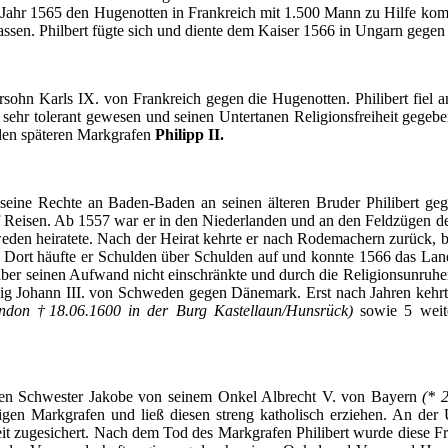
Jahr
1565 den
Hugenotten
in
Frankreich
mit
1.500 Mann
zu
Hilfe
ko
assen
.
Philbert
fügte
sich
und
diente
dem
Kaiser 1566 in
Ungarn
gegen
rsohn
Karls
IX. von
Frankreich
gegen
die
Hugenotten
.
Philibert
fiel
a
sehr
tolerant
gewesen
und
seinen
Untertanen
Religionsfreiheit
gegebe
den
späteren
Markgrafen
Philipp II.
 seine
Rechte
an Baden-Baden an
seinen
älteren
Bruder
Philibert
geg
Reisen
.
Ab
1557 war
er
in den
Niederlanden
und an den
Feldzügen
d
eden
heiratete
.
Nach
der
Heirat
kehrte
er
nach
Rodemachern
zurück
,
b
.
Dort
häufte
er
Schulden
über
Schulden
auf
und
konnte
1566
das
La
aber
seinen
Aufwand
nicht
einschränkte
und
durch
die
Religionsunruhe
ig
Johann III. von
Schweden
gegen
Dänemark
. Erst
nach
Jahren
kehr
ondon †18.06.1600 in
der
Burg
Kastellaun
/
Hunsrück
)
sowie
5
weit
ren
Schwester
Jakobe
von
seinem
Onkel
Albrecht V. von
Bayern
(* 
igen
Markgrafen
und
ließ
diesen
streng
katholisch
erziehen
. An
der
it
zugesichert
.
Nach
dem
Tod des
Markgrafen
Philibert
wurde
diese
Fr