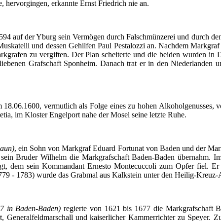
e
,
hervorgingen
,
erkannte
Ernst Friedrich
nie
an.
594
auf
der
Yburg
sein
Vermögen
durch
Falschmünzerei
und
durch
de
Muskatelli
und
dessen
Gehilfen
Paul
Pestalozzi
an.
Nachdem
Markgraf
rkgrafen
zu
vergiften
.
Der
Plan
scheiterte
und die
beiden
wurden
in
D
liebenen
Grafschaft
Sponheim
.
Danach
trat
er
in den
Niederlanden
u
 18.06.1600,
vermutlich
als
Folge
eines
zu
hohen
Alkoholgenusses
, 
etia
,
im
Kloster
Engelport
nahe
der
Mosel
seine
letzte
Ruhe
.
laun
)
,
ein
Sohn
von
Markgraf
Eduard
Fortunat
von Baden und
der
Mar
sein
Bruder
Wilhelm die
Markgrafschaft
Baden-Baden
übernahm
.
I
gt
,
dem
sein
Kommandant
Ernesto
Montecuccoli
zum
Opfer
fiel
.
Er
779 - 1783)
wurde
das
Grabmal
aus
Kalkstein
unter
den
Heilig-Kreuz-A
77 in Baden-Baden)
regierte
von 1621
bis
1677 die
Markgrafschaft
B
t
,
Generalfeldmarschall
und
kaiserlicher
Kammerrichter
zu
Speyer
.
Z