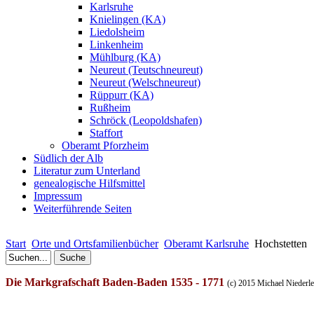
Karlsruhe
Knielingen (KA)
Liedolsheim
Linkenheim
Mühlburg (KA)
Neureut (Teutschneureut)
Neureut (Welschneureut)
Rüppurr (KA)
Rußheim
Schröck (Leopoldshafen)
Staffort
Oberamt Pforzheim
Südlich der Alb
Literatur zum Unterland
genealogische Hilfsmittel
Impressum
Weiterführende Seiten
Start
Orte und Ortsfamilienbücher
Oberamt Karlsruhe
Hochstetten
Die
Markgrafschaft
Baden-Baden 1535 - 1771
(c) 2015 Michael
Niederle