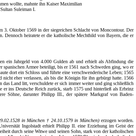
mmen
wollte
,
mahnte
ihn
Kaiser
Maximilian
Sultan
Suleiman
I.
m 3.
Oktober
1569 in
der
siegreichen
Schlacht
von
Moncontour
.
Der
n
.
Dennoch
heiratete
er
die
katholische
Mechthild
von
Bayern
, die
er
en
ein
Jahrgeld
von 4.000
Gulden
ab
und
erhielt
als
Abfindung
die
er
spanischen
Armee
beteiligt
,
bis
er
1561
nach
Schweden
ging
,
wo
er
aute
dort
ein
Schloss
und
führte
eine
verschwenderische
Leben
; 1565
nd
nicht
eher
verlassen
,
als
bis
die
Königin
für
ihn
gebürgt
hatte
. 1566
n
das
Land
litt
,
verschuldete
er
sich
immer
weiter
und
ging
schließlich
te
er
ins Deutsche Reich
zurück
,
starb
1575 und
hinterließ
als
Erbrinz
ere
Söhne
,
darunter
Philipp III.,
der
spätere
Markgraf
von
Baden-
29.02.1528 in
München
† 24.10.1579 in
München
)
erzogen
worden
.
Universität
Ingolstadt
erhielt
Philipp II.
eine
Erziehung
im
Geist
der
eiheit
durch
seine
Witwe
und
seinen
Sohn
, stark von
der
katholischen