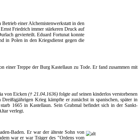
n
Betrieb
einer
Alchemistenwerkstatt
in den
Ernst Friedrich
immer
stärkeren
Druck
auf
urlach
gevierteilt
.
Eduard
Fortunat
konnte
nd in
Polen
in den
Kriegsdienst
gegen
die
von
einer
Treppe
der
Burg
Kastellaun
zu
Tode
.
Er
fand
zusammen
mit
ia von
Eicken
(† 21.04.1636)
folgte
auf
seinen
kinderlos
verstorbenen
m
Dreißigjährigen
Krieg
kämpfte
er
zunächst
in
spanischen
,
später
in
starb
1665 in
Kastellaun
.
Sein
Grabmal
befindet
sich
in
der
Sankt-
ltar
verlegt
.
aden-Baden.
Er
war
der
älteste
Sohn
von
udem
war
er
war
Träger
des "
Ordens
vom