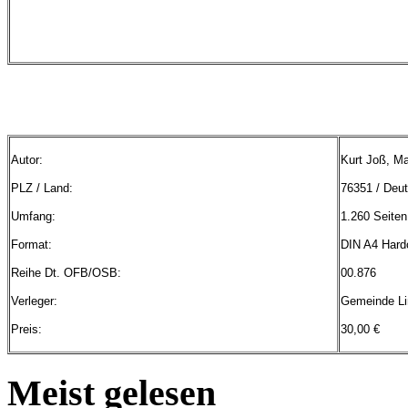
Autor
:
Kurt
Joß
, M
PLZ
/ Land:
76351 /
Deut
Umfang
:
1.260
Seiten
Format:
DIN
A4
Hard
Reihe
Dt
.
OFB
/
OSB
:
00.876
Verleger
:
Gemeinde
L
Preis
:
30,00 €
Meist gelesen