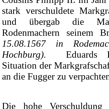
stark
verschuldete
Markgra
und
übergab
die
Ma
Rodenmachern
seinem
Br
15.08.1567 in
Rodemac
Hochburg
).
Eduards
Situation
der
Markgrafschaf
an die
Fugger
zu
verpachte
Die
hohe
Verschuldung