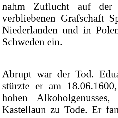
nahm
Zuflucht
auf
der
verbliebenen
Grafschaft
S
Niederlanden
und in
Pole
Schweden
ein
.
Abrupt war
der
Tod.
Edu
stürzte
er
am 18.06.1600
hohen
Alkoholgenusses
,
Kastellaun
zu
Tode
.
Er
fa