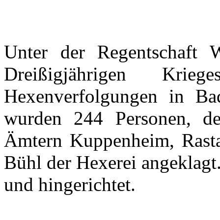
Unter
der
Regentschaft
W
Dreißigjährigen
Kriege
Hexenverfolgungen
in Ba
wurden
244
Personen
,
de
Ämtern
Kuppenheim
,
Rasta
Bühl
der
Hexerei
angeklagt
und
hingerichtet
.