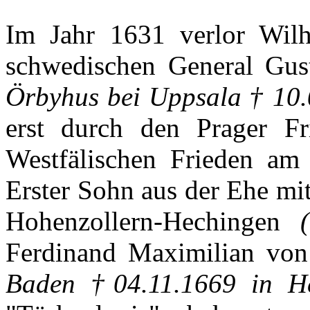
Im
Jahr
1631
verlor
Wilh
schwedischen
General
Gus
Örbyhus
bei
Uppsala
† 10.
erst
durch
den
Prager
Fr
Westfälischen
Frieden
am 
Erster
Sohn
aus
der
Ehe
mi
Hohenzollern-Hechingen
Ferdinand
Maximilian
von
Baden †04.11.1669 in He