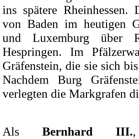
ins
spätere
Rheinhessen
.
von Baden
im
heutigen
G
und Luxemburg
über
Hespringen
.
Im
Pfälzerw
Gräfenstein
, die
sie
sich
bis
Nachdem
Burg
Gräfenste
verlegten
die
Markgrafen
d
Als
Bernhard III.