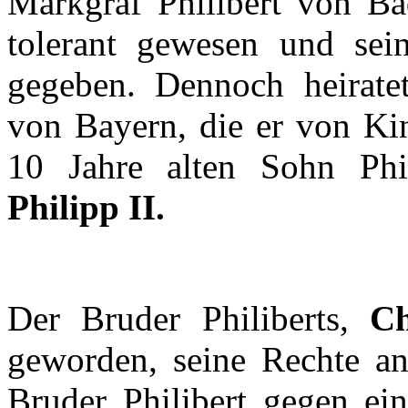
Markgraf
Philibert
von Ba
tolerant
gewesen
und
sei
gegeben
.
Dennoch
heirate
von
Bayern
, die
er
von Ki
10
Jahre
alten
Sohn
Phi
Philipp II.
Der
Bruder
Philiberts
,
Ch
geworden
, seine
Rechte
an
Bruder
Philibert
gegen
ei