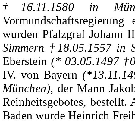
†16.11.1580 in
Mün
Vormundschaftsregierung
wurden
Pfalzgraf
Johann I
Simmern
†18.05.1557 in
Eberstein
(* 03.05.1497 †
IV. von
Bayern
(*13.11.1
München
)
,
der
Mann
Jako
Reinheitsgebotes
,
bestellt
.
Baden
wurde
Heinrich
Frei