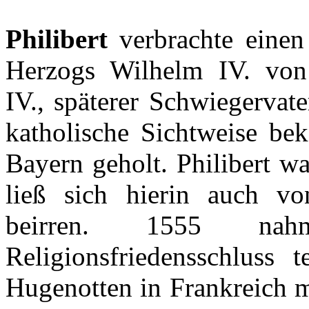
Philibert
verbrachte
einen
Herzogs
Wilhelm IV. vo
IV.,
späterer
Schwiegervate
katholische
Sichtweise
bek
Bayern
geholt
.
Philibert
wa
ließ
sich
hierin
auch
v
beirren
. 1555
nah
Religionsfriedensschluss
t
Hugenotten
in
Frankreich
m