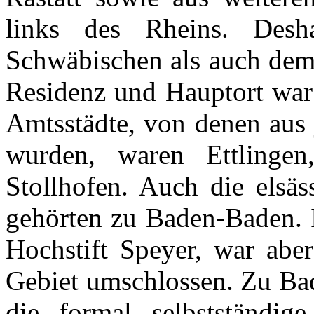
links des
Rheins
.
Desh
Schwäbischen
als
auch
de
Residenz
und
Hauptort
wa
Amtsstädte
, von
denen
aus
wurden
,
waren
Ettlingen
Stollhofen
.
Auch
die
elsäs
gehörten
zu
Baden-Baden.
Hochstift
Speyer
, war
aber
Gebiet
umschlossen
.
Zu
Ba
die formal
selbstständige