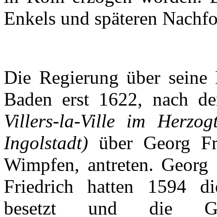
Enkels
und
späteren
Nachfo
Die
Regierung
über
seine
Baden erst 1622,
nach
d
Villers-la-Ville
im
Herzog
Ingolstadt
)
über
Georg Fr
Wimpfen
,
antreten
. Georg
Friedrich
hatten
1594 d
besetzt
und die
G