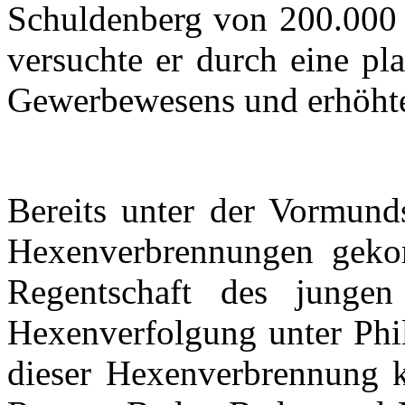
Schuldenberg
von 200.00
versuchte
er
durch
eine
pla
Gewerbewesens
und
erhöht
Bereits
unter
der
Vormunds
Hexenverbrennungen
gek
Regentschaft
des
jungen
Hexenverfolgung
unter
Phil
dieser
Hexenverbrennung