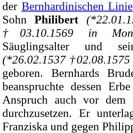
der
Bernhardinischen
Linie
Sohn
Philibert
(*22.01.
†03.10.1569 in
Mon
Säuglingsalter
und
sei
(*26.02.1537 †02.08.1575
geboren
.
Bernhards
Brud
beanspruchte
dessen
Erbe
Anspruch
auch
vor
dem
durchzusetzen
.
Er
unterla
Franziska
und
gegen
Philip