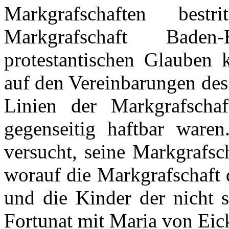
Markgrafschaften
bestri
Markgrafschaft
Baden
protestantischen
Glauben
auf
den
Vereinbarungen
de
Linien
der
Markgrafschaf
gegenseitig
haftbar
waren
versucht
, seine
Markgrafsc
worauf
die
Markgrafschaft
und die Kinder
der
nicht
Fortunat
mit
Maria von
Eic