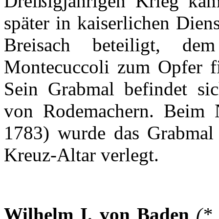
Dreißigjährigen
Krieg
käm
später
in
kaiserlichen
Diens
Breisach
beteiligt
,
dem
Montecuccoli
zum
Opfer
f
Sein
Grabmal
befindet
si
von
Rodemachern
.
Beim
1783)
wurde
das
Grabmal
Kreuz-Altar
verlegt
.
Wilhelm I. von Baden
(*