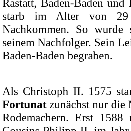
Rastatt
, Baden-Baden und
starb
im
Alter von 2
Nachkommen
. So
wurde
seinem
Nachfolger
.
Sein
Le
Baden-Baden
begraben
.
Als
Christoph
II. 1575
sta
Fortunat
zunächst
nur
die
Rodemachern
. Erst 1588
Cousins Philipp II.
im
Jahr