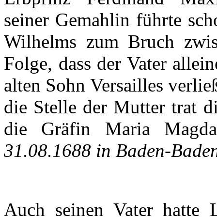
seiner
Gemahlin
führte
sch
Wilhelms
zum
Bruch
zwi
Folge
,
dass
der
Vater
allein
alten
Sohn
Versailles
verlie
die
Stelle
der
Mutter
trat
d
die
Gräfin
Maria Magda
31.08.1688 in Baden-Bade
Auch
seinen
Vater
hatte
L