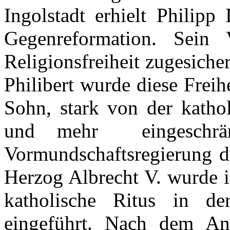
Ingolstadt
erhielt
Philipp 
Gegenreformation
.
Sein
Religionsfreiheit
zugesicher
Philibert
wurde
diese
Freih
Sohn
, stark von
der
katho
und
mehr
eingeschrä
Vormundschaftsregierung
d
Herzog Albrecht V.
wurde
i
katholische
Ritus
in
de
eingeführt
.
Nach
dem
Ant