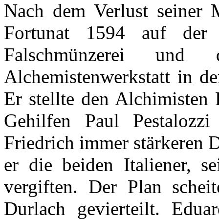
Nach
dem
Verlust
seiner
Fortunat
1594
auf
der
Falschmünzerei
und
Alchemistenwerkstatt
in d
Er
stellte
den
Alchimisten
F
Gehilfen
Paul
Pestalozzi
Friedrich
immer
stärkeren
D
er
die
beiden
Italiener
,
se
vergiften
.
Der
Plan
scheit
Durlach
gevierteilt
.
Eduar