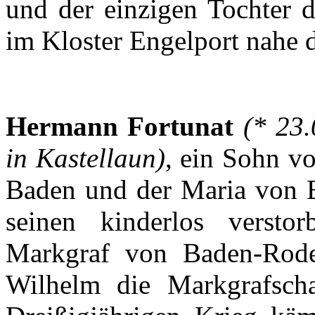
und
der
einzigen
Tochter
d
im
Kloster
Engelport
nahe
Hermann
Fortunat
(* 23
in
Kastellaun
)
,
ein
Sohn
v
Baden und
der
Maria von
seinen
kinderlos
verstor
Markgraf
von
Baden-Rod
Wilhelm die
Markgrafscha