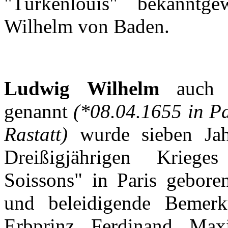
"
Türkenlouis
"
bekanntge
Wilhelm von Baden.
Ludwig Wilhelm
auch
genannt
(*08.04.1655 in Pa
Rastatt
)
wurde
sieben
Ja
Dreißigjährigen
Krieges
Soissons
" in Paris
gebore
und
beleidigende
Bemerk
Erbprinz
Ferdinand
Maxi