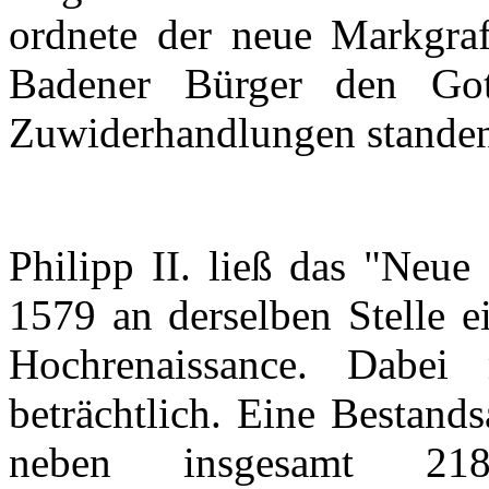
ordnete
der
neue
Markgra
Badener
Bürger
den
Got
Zuwiderhandlungen
stande
Philipp II.
ließ
das
"
Neue
1579 an
derselben
Stelle
e
Hochrenaissance
.
Dabei
beträchtlich
.
Eine
Bestand
neben
insgesamt
2