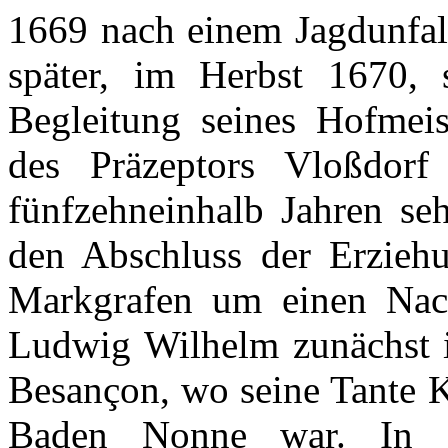
1669
nach
einem
Jagdunfal
später
,
im
Herbst
1670,
Begleitung
seines
Hofmeis
des
Präzeptors
Vloßdorf
fünfzehneinhalb
Jahren
se
den
Abschluss
der
Erzieh
Markgrafen
um
einen
Nac
Ludwig Wilhelm
zunächst
Besançon
,
wo
seine
Tante
K
Baden
Nonne
war. In