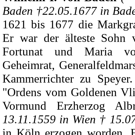
Baden †22.05.1677 in Bad
1621
bis
1677 die
Markgra
Er
war
der
älteste
Sohn
Fortunat
und Maria 
Geheimrat
,
Generalfeldmars
Kammerrichter
zu
Speyer
"
Ordens
vom
Goldenen
Vl
Vormund
Erzherzog
Albr
13.11.1559 in
Wien
† 15.0
in
Köln
erzogen
worden
.