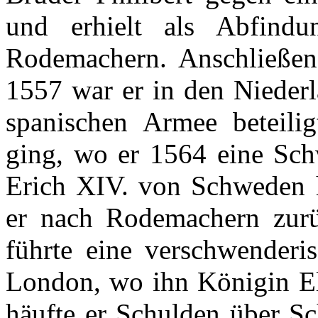
und
erhielt
als
Abfindu
Rodemachern
.
Anschließe
1557 war
er
in den
Nieder
spanischen
Armee
beteilig
ging
,
wo
er
1564
eine
Sch
Erich XIV. von
Schweden
er
nach
Rodemachern
zur
führte
eine
verschwenderi
London,
wo
ihn
Königin
El
häufte
er
Schulden
über
Sc