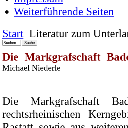
Weiterführende Seiten
Start
Literatur zum Unterl
Die
Markgrafschaft
Bade
Michael
Niederle
Die
Markgrafschaft
Bad
rechtsrheinischen
Kerngebi
Rastatt
sowie
aus
weitere