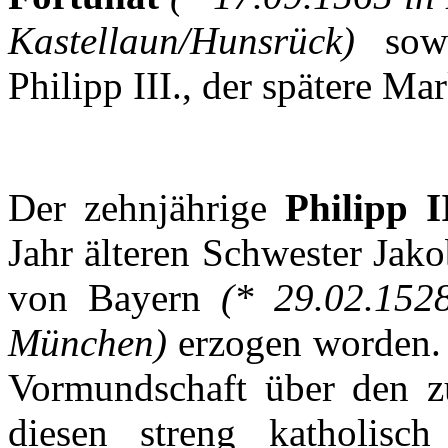
Kastellaun
/
Hunsrück
)
sow
Philipp III.,
der
spätere
Mar
Der
zehnjährige
Philipp I
Jahr
älteren
Schwester
Jako
von
Bayern
(* 29.02.15
München
)
erzogen
worden
.
Vormundschaft
über
den
z
diesen
streng
katholisch