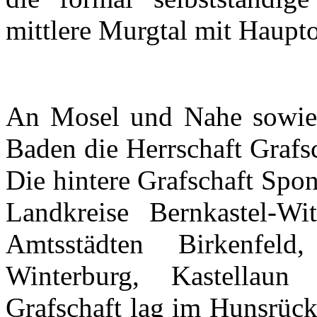
mittlere
Murgtal
mit
Haupto
An
Mosel
und
Nahe
sowie
Baden die
Herrschaft
Grafs
Die
hintere
Grafschaft
Spo
Landkreise
Bernkastel-Wit
Amtsstädten
Birkenfeld
Winterburg
,
Kastellaun
Grafschaft
lag
im
Hunsrüc