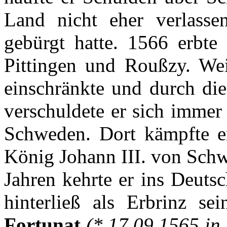
Land
nicht
eher
verlasse
gebürgt
hatte
. 1566
erbte
Pittingen
und
Roußzy
. We
einschränkte
und
durch
di
verschuldete
er
sich
immer
Schweden
.
Dort
kämpfte
e
König
Johann III. von
Sch
Jahren
kehrte
er
ins Deuts
hinterließ
als
Erbrinz
sei
Fortunat
(* 17.09.1565 i