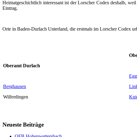
Heimatgeschichtlich interessant ist der Lorscher Codex deshalb, wei
Eintrag.
Orte in
Baden-Durlach
Unterland, die erstmals im Lorscher Codex u
Obe
Oberamt
Durlach
Egg
Berghausen
Lin
Wilferdingen
Kni
Neueste Beiträge
OFB Hohenwettersbach