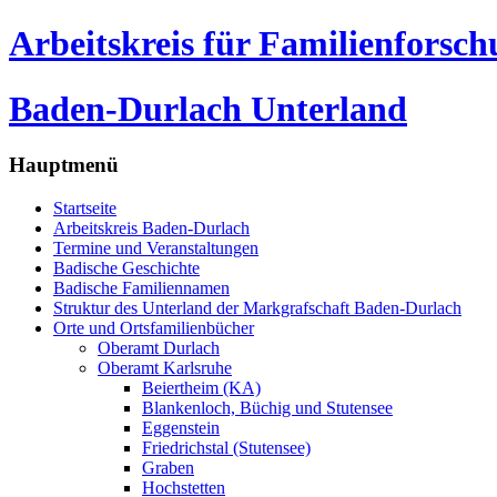
Arbeitskreis für Familienforsc
Baden-Durlach Unterland
Hauptmenü
Startseite
Arbeitskreis Baden-Durlach
Termine und Veranstaltungen
Badische Geschichte
Badische Familiennamen
Struktur des Unterland der Markgrafschaft Baden-Durlach
Orte und Ortsfamilienbücher
Oberamt Durlach
Oberamt Karlsruhe
Beiertheim (KA)
Blankenloch, Büchig und Stutensee
Eggenstein
Friedrichstal (Stutensee)
Graben
Hochstetten