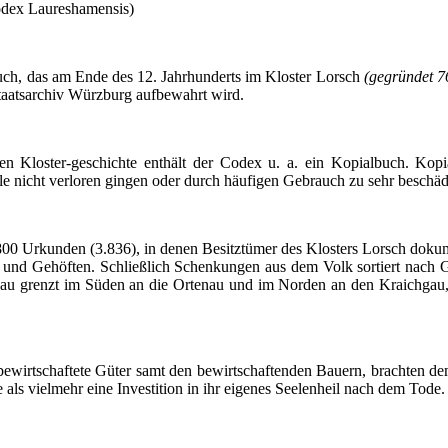
odex
Laureshamensis
)
 Buch, das am Ende des 12. Jahrhunderts im Kloster Lorsch
(gegründet 7
taatsarchiv Würzburg
aufbewahrt
wird.
hen
Kloster-geschichte
enthält der Codex u. a. ein
Kopialbuch
.
Kopi
le nicht verloren gingen oder durch häufigen Gebrauch zu sehr beschä
.800 Urkunden (3.836), in denen Besitztümer des Klosters Lorsch do
und Gehöften. Schließlich Schenkungen aus dem Volk sortiert nach Gau
au
grenzt im Süden an die
Ortenau
und im Norden an den
Kraichgau
wirtschaftete Güter samt den bewirtschaftenden Bauern, brachten dem
als vielmehr eine Investition in ihr eigenes Seelenheil nach dem Tode.