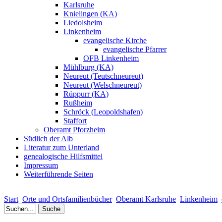
Karlsruhe
Knielingen (KA)
Liedolsheim
Linkenheim
evangelische Kirche
evangelische Pfarrer
OFB Linkenheim
Mühlburg (KA)
Neureut (Teutschneureut)
Neureut (Welschneureut)
Rüppurr (KA)
Rußheim
Schröck (Leopoldshafen)
Staffort
Oberamt Pforzheim
Südlich der Alb
Literatur zum Unterland
genealogische Hilfsmittel
Impressum
Weiterführende Seiten
Start
Orte und Ortsfamilienbücher
Oberamt Karlsruhe
Linkenheim