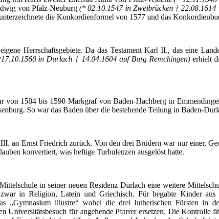
Ludwig von Pfalz-Neuburg
(* 02.10.1547 in Zweibrücken † 22.08.1614
 unterzeichnete die Konkordienformel von 1577 und das Konkordienbu
eigene Herrschaftsgebiete. Da das Testament Karl II., das eine Landes
*17.10.1560 in
Durlach
† 14.04.1604 auf Burg
Remchingen
)
erhielt 
r von 1584 bis 1590 Markgraf von Baden-Hachberg in Emmendinge
senburg. So war das Baden über die bestehende Teilung in
Baden-Durl
. an Ernst Friedrich zurück. Von den drei Brüdern war nur einer, Geor
auben konvertiert, was heftige Turbulenzen ausgelöst hatte.
 Mittelschule in seiner neuen Residenz
Durlach
eine weitere Mittelsch
 zwar in Religion, Latein und Griechisch. Für begabte Kinder aus 
as „Gymnasium illustre“ wobei die drei lutherischen Fürsten in d
en Universitätsbesuch für
angehende
Pfarrer ersetzen. Die Kontrolle ü