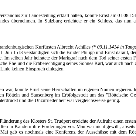
ständnis zur Landesteilung erklärt hatten, konnte Ernst am 01.08.151
ndes übernehmen. In Sulzburg errichtete er ein Schloss, das nun a
randenburgischen Kurfürsten Albrecht Achilles
(* 09.11.1414 in Tang
1. Juli 1518 verständigten sich die Brüder Philipp und Ernst darauf, d
Im selben Jahr heiratete der Markgraf nach dem Tod seiner ersten 
sche Ehe und die Erbberechtigung seines Sohnes Karl, war auch nach d
 Linie keinen Einspruch einlegten.
n war, konnte Ernst seine Herrschaften im eigenen Namen regieren. I
ten
Rötteln
und Sausenberg im Erbfolgestreit um das "
Röttelsche
Gem
nterdrückt und die Unzufriedenheit war vergleichsweise gering.
ünderung des Klosters St. Trudpert erreichte der Aufruhr einen erst
aften in Kandern ihre Forderungen vor. Man war nicht gewillt, absei
s Mai gab es nochmals eine Konferenz der
Ausschüsse
mit dem
Röt