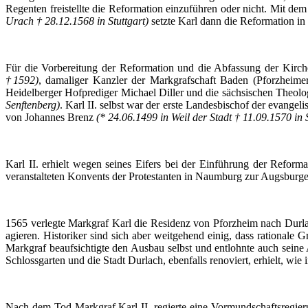
Regenten freistellte die Reformation einzuführen oder nicht. Mit
Urach † 28.12.1568 in Stuttgart)
setzte Karl dann die Reformation in
Für die Vorbereitung der Reformation und die Abfassung der Kirc
†1592)
, damaliger Kanzler der Markgrafschaft Baden (Pforzheime
Heidelberger Hofprediger Michael
Diller
und die sächsischen Theol
Senftenberg)
. Karl II. selbst war der erste Landesbischof der evangel
von Johannes Brenz
(* 24.06.1499 in Weil der Stadt † 11.09.1570 in 
Karl II. erhielt wegen seines Eifers bei der Einführung der Refo
veranstalteten Konvents der Protestanten in Naumburg zur Augsburge
1565 verlegte Markgraf Karl die Residenz von Pforzheim nach
Durl
agieren. Historiker sind sich aber weitgehend einig, dass rationale 
Markgraf beaufsichtigte den Ausbau selbst und entlohnte auch sein
Schlossgarten und die Stadt Durlach, ebenfalls renoviert, erhielt, wie
Nach dem Tod Markgraf Karl II. regierte eine Vormundschaftsregie