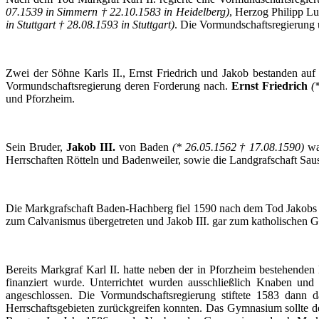
07.1539 in Simmern † 22.10.1583 in Heidelberg)
, Herzog Philipp 
in Stuttgart † 28.08.1593 in Stuttgart)
. Die Vormundschaftsregierung
Zwei der Söhne Karls II., Ernst Friedrich und Jakob bestanden auf 
Vormundschaftsregierung deren Forderung nach.
Ernst Friedrich
(
und Pforzheim.
Sein Bruder,
Jakob III.
von Baden
(* 26.05.1562 † 17.08.1590)
wa
Herrschaften
Rötteln
und Badenweiler, sowie die Landgrafschaft Sau
Die Markgrafschaft Baden-Hachberg fiel 1590 nach dem Tod Jakobs III
zum
Calvanismus
übergetreten und Jakob III. gar zum katholischen Gl
Bereits Markgraf Karl II. hatte neben der in Pforzheim bestehenden
finanziert wurde. Unterrichtet wurden ausschließlich Knaben und
angeschlossen. Die Vormundschaftsregierung stiftete 1583 dann d
Herrschaftsgebieten zurückgreifen konnten. Das Gymnasium sollte d