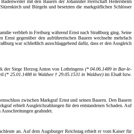
Badenweiler mit den Bauern der Johanniter Herrschaft Heitersheim
 Sitzenkirch und
Bürgeln
und besetzten die markgräflichen
Schlösser
milie verblieb in Freiburg während Ernst nach Straßburg ging. Seine
en Ernst gegenüber den aufrührerischen Bauern wechselte mehrfach
aßburg war schließlich ausschlaggebend dafür, dass er den Ausgleich
uck der Siege Herzog Anton von Lothringens
(* 04.06.1489 in
Bar-le-
eil
(* 25.01.1488 in Waldsee † 29.05.1531 in Waldsee)
im Elsaß bzw.
densschluss zwischen Markgraf Ernst und seinen Bauern. Den Bauern
rkgraf erhielt Ausgleichzahlungen für den entstandenen Schaden. Auf
rn Ausschreitungen geahndet.
chleute an. Auf dem Augsburger Reichstag erhielt er vom Kaiser für