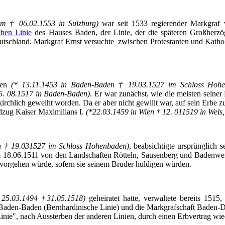
im
† 06.02.1553 in Sulzburg)
war seit 1533 regierender Markgraf
chen
Linie
des Hauses Baden, der Linie, der die späteren Großherzö
utschland. Markgraf Ernst versuchte zwischen Protestanten und Katho
den
(* 13.11.1453 in Baden-Baden † 19.03.1527 im Schloss Hoh
5. 08.1517 in Baden-Baden)
. Er war zunächst, wie die meisten seiner
hlich geweiht worden. Da er aber nicht gewillt war, auf sein Erbe zu 
ldzug Kaiser Maximilians I.
(*22.03.1459 in Wien † 12. 011519 in Wels,
n † 19.031527 im Schloss Hohenbaden)
, beabsichtigte ursprünglich 
am 18.06.1511 von den Landschaften
Rötteln
, Sausenberg und Badenweil
vorgehen
würde, sofern sie seinem Bruder huldigen würden.
 25.03.1494 †31.05.1518)
geheiratet hatte, verwaltete bereits 1515
Baden-Baden (Bernhardinische Linie) und die Markgrafschaft
Baden-D
inie", nach Aussterben der anderen Linien, durch einen Erbvertrag wie