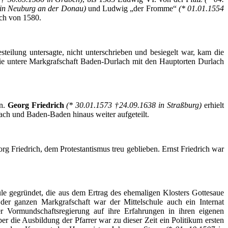
 in Neuburg an der Donau)
und Ludwig „der Fromme“
(* 01.01.1554
ch von 1580.
teilung untersagte, nicht unterschrieben und besiegelt war, kam die
die
untere
Markgrafschaft
Baden-Durlach
mit den Hauptorten
Durlach
n.
Georg Friedrich
(* 30.01.1573 †24.09.1638 in Straßburg)
erhielt
ach
und Baden-Baden hinaus weiter aufgeteilt.
g Friedrich, dem Protestantismus treu geblieben. Ernst Friedrich war
ule gegründet, die aus dem Ertrag des ehemaligen Klosters Gottesaue
der ganzen Markgrafschaft war der Mittelschule auch ein Internat
er Vormundschaftsregierung auf ihre Erfahrungen in ihren eigenen
ber die Ausbildung der Pfarrer war zu dieser Zeit ein Politikum ersten