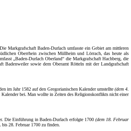
 Die Markgrafschaft
Baden-Durlach
umfasste ein Gebiet am mittleren
dlichen Oberrhein zwischen Müllheim und Lörrach, das heute als
umfasst
„Baden-Durlach
Oberland“ die Markgrafschaft Hachberg, die
aft Badenweiler sowie dem Oberamt
Rötteln
mit der Landgrafschaft
den im Jahr 1582 auf den Gregorianischen Kalender umstellte
(dem 4.
 Kalender bei. Man wollte in Zeiten des
Religionskonflikts
nicht einer
er. Die Einführung in
Baden-Durlach
erfolgte 1700
(dem 18. Februar
. bis 28. Februar 1700 zu finden.