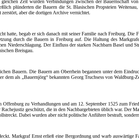
 gleichen Zeit wurden Verbindungen zwischen der Bauernschaft von 
eßlich plünderten die Bauern die St.
Blasischen
Propsteien
Weitenau
,
zerstört, aber die dortigen Archive vernichtet.
 hatte, begab er sich danach mit seiner Familie nach Freiburg. Die Fa
setzung durch die Bauern in Freiburg auf. Die Haltung des Markgraf
en Niederschlagung. Der Einfluss der starken Nachbarn Basel und Str
hischen Breisgau.
egreichen Bauern. Die Bauern am Oberrhein begannen unter dem Eindr
r dem als „Bauernjörg“ bekannten Georg Truchsess von Waldburg-Z
 in Offenburg zu Verhandlungen und am 12. September 1525 zum Frie
Rachejustiz geschützt, die in den Nachbargebieten üblich war. Der Ma
lstreckt. Dabei wurden aber nicht politische Anführer bestraft, sonde
ckt. Markgraf Ernst erließ eine Bergordnung und warb auswärtige Fa