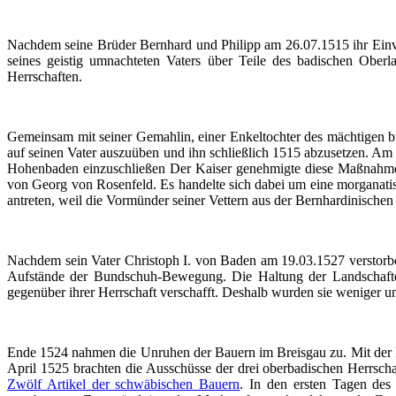
Nachdem seine Brüder Bernhard und Philipp am 26.07.1515 ihr Einver
seines geistig
umnachteten
Vaters über Teile des badischen Oberla
Herrschaften.
Gemeinsam mit seiner Gemahlin, einer Enkeltochter des mächtigen b
auf seinen Vater auszuüben und ihn schließlich 1515 abzusetzen. Am 
Hohenbaden einzuschließen Der Kaiser genehmigte diese Maßnahme. 
von Georg von Rosenfeld. Es handelte sich dabei um eine morganati
antreten, weil die Vormünder seiner Vettern aus der Bernhardinischen
Nachdem sein Vater Christoph I. von Baden am 19.03.1527 verstorbe
Aufstände der Bundschuh-Bewegung. Die Haltung der Landschaf
gegenüber ihrer Herrschaft verschafft. Deshalb wurden sie weniger u
Ende 1524 nahmen die Unruhen der Bauern im Breisgau zu. Mit der Pl
April 1525 brachten die
Ausschüsse
der drei oberbadischen Herrsch
Zwölf Artikel der schwäbischen Bauern
. In den ersten Tagen de