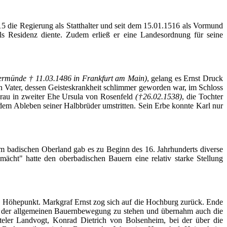
5 die Regierung als Statthalter und seit dem 15.01.1516 als Vormund
ls Residenz diente. Zudem erließ er eine Landesordnung für seine
ermünde † 11.03.1486 in Frankfurt am Main)
, gelang es Ernst Druck
en Vater, dessen Geisteskrankheit schlimmer geworden war, im Schloss
Frau in zweiter Ehe Ursula von Rosenfeld
(†26.02.1538)
, die Tochter
em Ableben seiner Halbbrüder umstritten. Sein Erbe konnte Karl nur
m badischen Oberland gab es zu Beginn des 16. Jahrhunderts diverse
ächt" hatte den oberbadischen Bauern eine relativ starke Stellung
en Höhepunkt. Markgraf Ernst zog sich auf die Hochburg zurück. Ende
ts der allgemeinen Bauernbewegung zu stehen und übernahm auch die
teler
Landvogt, Konrad Dietrich von
Bolsenheim
, bei der über die