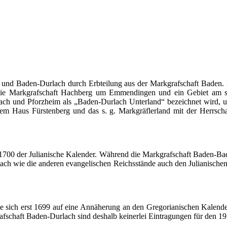
n und
Baden-Durlach
durch Erbteilung aus der Markgrafschaft Baden.
die Markgrafschaft Hachberg um Emmendingen und ein Gebiet am sü
ach
und Pforzheim als
„Baden-Durlach
Unterland“ bezeichnet wird, 
dem Haus Fürstenberg und das s. g.
Markgräflerland
mit der Herrsch
 1700 der Julianische Kalender. Während die Markgrafschaft Baden-Ba
ach
wie die anderen evangelischen Reichsstände auch den Julianischen
e sich erst 1699 auf eine Annäherung an den Gregorianischen Kalend
afschaft
Baden-Durlach
sind deshalb keinerlei Eintragungen für den 19