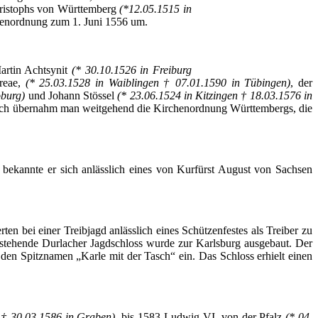
hristophs von Württemberg
(*12.05.1515 in
henordnung zum 1. Juni 1556 um.
Martin
Achtsynit
(* 30.10.1526 in Freiburg
reae
,
(* 25.03.1528 in Waiblingen † 07.01.1590 in Tübingen)
, der
oburg)
und Johann
Stössel
(* 23.06.1524 in Kitzingen † 18.03.1576 in
tlich übernahm man weitgehend die Kirchenordnung Württembergs, die
bekannte er sich anlässlich eines von Kurfürst August von Sachsen
en bei einer Treibjagd anlässlich eines Schützenfestes als Treiber zu
estehende
Durlacher
Jagdschloss wurde zur Karlsburg ausgebaut. Der
m den Spitznamen „Karle mit der
Tasch“
ein. Das Schloss erhielt einen
 † 30.03.1586 in Graben)
, bis 1583 Ludwig VI. von der Pfalz
(* 04.