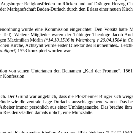
 dem Augsburger Religionsfrieden im Rücken und auf Drängen Herzog C
 der Markgrafschaft
Baden-Durlach
durch den Erlass einer neuen Kirc
henordnung wurde eine Kommission eingerichtet. Den Vorsitz hatte 
r Teil). Weitere Mitglieder waren der Tübinger Theologe Jacob
And
ogen Maximilian
Mörlin
(*14.10.1516 in Wittenberg † 20.04.1584 in C
ischen Kirche,
Achtsynit
wurde erster Direktor des Kirchenrates.. Letz
Stuttgart)
1553 konzipiert worden war.
rmation von seinen Untertanen den Beinamen „Karl der Fromme“. 1561 
r Konfession.
ach
. Der Grund war angeblich, dass die Pforzheimer Bürger sich weigert
Gründe wie die zentrale Lage
Durlachs
ausschlaggebend waren. Das b
e Arbeiter immer persönlich aus einer Umhängetasche. Das brachte ih
 in Residenzstädten damals üblich, eine Münzstätte.
rung mit Karls zweiter Ehefrau Anna von
Pfalz-Veldenz
(* 12.11.1540