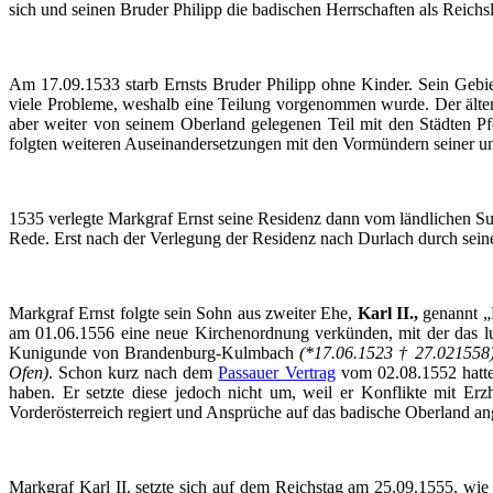
sich und seinen Bruder Philipp die badischen Herrschaften als Reichs
Am 17.09.1533 starb Ernsts Bruder Philipp ohne Kinder. Sein Gebiet
viele Probleme, weshalb eine Teilung vorgenommen wurde. Der älter
aber weiter von seinem Oberland gelegenen Teil mit den Städten 
folgten weiteren Auseinandersetzungen mit den Vormündern seiner u
1535 verlegte Markgraf Ernst seine Residenz dann vom ländlichen Sul
Rede. Erst nach der Verlegung der Residenz nach
Durlach
durch sein
Markgraf Ernst folgte sein Sohn aus zweiter Ehe,
Karl II.,
genannt „
am 01.06.1556 eine neue Kirchenordnung verkünden, mit der das lut
Kunigunde von Brandenburg-Kulmbach
(*17.06.1523 † 27.021558
Ofen)
. Schon kurz nach dem
Passauer Vertrag
vom 02.08.1552 hatten
haben. Er setzte diese jedoch nicht um, weil er Konflikte mit Er
Vorderösterreich regiert und Ansprüche auf das badische Oberland ang
Markgraf Karl II. setzte sich auf dem Reichstag am 25.09.1555, wie 