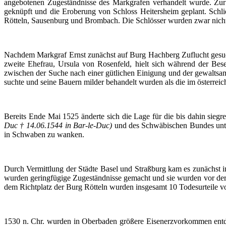
angebotenen Zugeständnisse des Markgrafen verhandelt wurde. Zur
geknüpft und die Eroberung von Schloss Heitersheim geplant. Schli
Rötteln
, Sausenburg und Brombach. Die
Schlösser
wurden zwar nicht 
Nachdem Markgraf Ernst zunächst auf Burg Hachberg Zuflucht gesucht
zweite Ehefrau, Ursula von Rosenfeld, hielt sich während der Be
zwischen der Suche nach einer gütlichen Einigung und der gewaltsam
suchte und seine Bauern milder behandelt wurden als die im österreic
Bereits Ende Mai 1525 änderte sich die Lage für die bis dahin si
Duc
† 14.06.1544 in
Bar-le-Duc
)
und des Schwäbischen Bundes unte
in Schwaben zu wanken.
Durch Vermittlung der Städte Basel und Straßburg kam es zunächst
wurden geringfügige Zugeständnisse gemacht und sie wurden vor der 
dem Richtplatz der Burg
Rötteln
wurden insgesamt 10 Todesurteile vol
1530 n.
Chr
. wurden in Oberbaden größere Eisenerzvorkommen entde