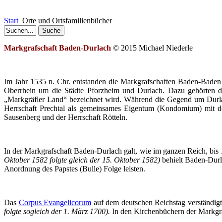
Start
Orte und Ortsfamilienbücher
Markgrafschaft
Baden-Durlach
© 2015 Michael
Niederle
Im Jahr 1535 n.
Chr
. entstanden die Markgrafschaften Baden-Bade
Oberrhein um die Städte Pforzheim und
Durlach
. Dazu gehörten 
„Markgräfler
Land“ bezeichnet wird. Während die Gegend um
Durl
Herrschaft
Prechtal
als gemeinsames Eigentum (
Kondomium
) mit 
Sausenberg und der Herrschaft
Rötteln
.
In der Markgrafschaft
Baden-Durlach
galt, wie im ganzen Reich, bis
Oktober 1582 folgte gleich der 15. Oktober 1582)
behielt
Baden-Durl
Anordnung des Papstes (Bulle) Folge leisten.
Das
Corpus
Evangelicorum
auf dem deutschen Reichstag verständigt
folgte sogleich der 1. März 1700).
In den Kirchenbüchern der Markgr