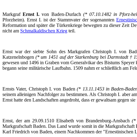
Markgraf
Ernst I.
von
Baden-Durlach
(* 07.10.1482 in
Pforz-he
Pforzheim). Ernst I. ist der Stammvater der sogenannten
Ernestinis
Reformation und später die Türkenkriege bewegten zu dieser Zeit De
nicht am
Schmalkaldischen
Krieg
teil.
Ernst war der siebte Sohn des Markgrafen Christoph I. von Ba
Katzenelnbogen
(* um 1451 auf der Starkenburg bei Darmstadt † 1
gewesen und 1496 in Graben vom Generalvikar des Bistums Speyer kirc
begann seine militärische Laufbahn. 1509 nahm er schließlich am Fe
Ernsts Vater, Christoph I. von Baden
(* 13.11.1453 in Baden-Bade
seinem alleinigen Nachfolger zu bestimmen. Als Christoph I. aber 
Ernst hatte den Landschaften angedroht, dass er gewaltsam gegen sie
Ernst, der am 29.09.1510 Elisabeth von Brandenburg-Ansbach
(*
Markgrafschaft Baden. Das Land wurde somit in die Markgrafschaft 
Karl Friedrich von Baden, einem Nachkommen der "
Ernestinischen
L