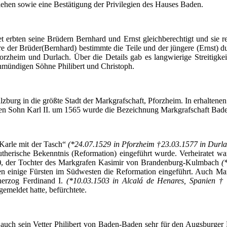
lehen sowie eine Bestätigung der Privilegien des Hauses Baden.
 erbten seine Brüdern Bernhard und Ernst gleichberechtigt und sie r
e der Brüder(Bernhard) bestimmte die Teile und der jüngere (Ernst) d
Pforzheim und
Durlach
. Über die Details gab es langwierige Streitigk
nmündigen Söhne Philibert und Christoph.
zburg in die größte Stadt der Markgrafschaft, Pforzheim. In erhalten
en Sohn Karl II. um 1565 wurde die Bezeichnung Markgrafschaft
Bade
Karle mit der
Tasch“
(*24.07.1529 in Pforzheim †23.03.1577 in
Durl
herische Bekenntnis (Reformation) eingeführt wurde. Verheiratet war
)
, der Tochter des Markgrafen Kasimir von Brandenburg-Kulmbach
(
 einige Fürsten im Südwesten die Reformation eingeführt. Auch Mark
zherzog Ferdinand I.
(*10.03.1503 in
Alcalá
de Henares, Spanien † 
emeldet hatte, befürchtete.
auch sein Vetter Philibert von Baden-Baden sehr für den Augsburger R