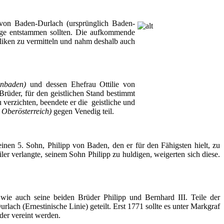
 von
Baden-Durlach
(ursprünglich Baden-
ge entstammen sollten. Die
aufkommende
liken zu vermitteln und nahm deshalb auch
enbaden)
und dessen Ehefrau Ottilie von
 Brüder, für den geistlichen Stand bestimmt
verzichten, beendete er die geistliche und
 Oberösterreich)
gegen Venedig teil.
seinen 5. Sohn, Philipp von Baden, den er für den Fähigsten hielt, zu
er verlangte, seinem Sohn Philipp zu huldigen, weigerten sich diese.
, wie auch seine beiden Brüder Philipp und Bernhard III. Teile der
urlach
(
Ernestinische
Linie) geteilt. Erst 1771 sollte es unter Markgraf
der vereint werden.