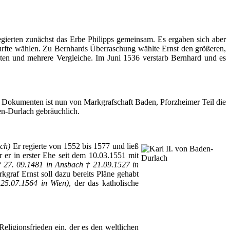
egierten zunächst das Erbe Philipps gemeinsam. Es ergaben sich aber
urfte wählen. Zu Bernhards Überraschung wählte Ernst den größeren,
eiten und mehrere Vergleiche. Im Juni 1536 verstarb Bernhard und es
en Dokumenten ist nun von Markgrafschaft Baden, Pforzheimer Teil die
n-Durlach
gebräuchlich.
ach
)
Er regierte von 1552 bis 1577 und ließ
 er in erster Ehe seit dem 10.03.1551 mit
* 27. 09.1481 in Ansbach † 21.09.1527 in
graf Ernst soll dazu bereits Pläne gehabt
25.07.1564 in Wien)
, der das katholische
eligionsfrieden ein, der es den weltlichen