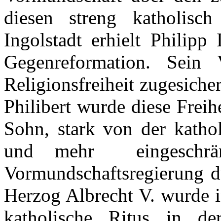
diesen
streng
katholisch
Ingolstadt
erhielt
Philipp 
Gegenreformation
.
Sein
Religionsfreiheit
zugesicher
Philibert
wurde
diese
Freih
Sohn
, stark von
der
katho
und
mehr
eingeschrä
Vormundschaftsregierung
d
Herzog Albrecht V.
wurde
i
katholische
Ritus
in
de