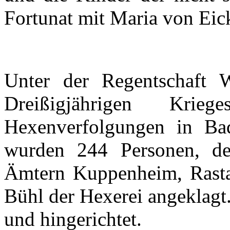
Fortunat
mit
Maria von
Eic
Unter
der
Regentschaft
W
Dreißigjährigen
Kriege
Hexenverfolgungen
in Ba
wurden
244
Personen
,
de
Ämtern
Kuppenheim
,
Rasta
Bühl
der
Hexerei
angeklagt
und
hingerichtet
.