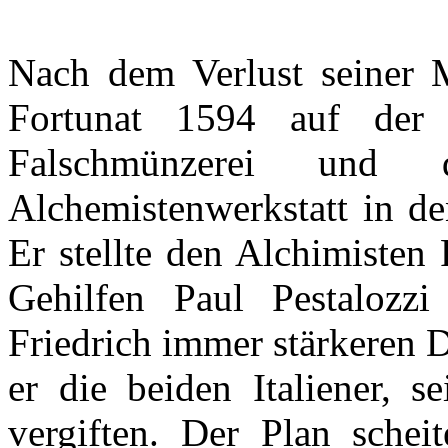
Nach
dem
Verlust
seiner
Fortunat
1594
auf
der
Falschmünzerei
und
Alchemistenwerkstatt
in d
Er
stellte
den
Alchimisten
F
Gehilfen
Paul
Pestalozzi
Friedrich
immer
stärkeren
D
er
die
beiden
Italiener
,
se
vergiften
.
Der
Plan
scheit