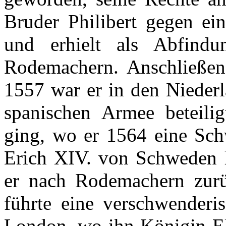
Bruder
Philibert
gegen
ei
und
erhielt
als
Abfindu
Rodemachern
.
Anschließe
1557 war
er
in den
Nieder
spanischen
Armee
beteilig
ging
,
wo
er
1564
eine
Sch
Erich XIV. von
Schweden
er
nach
Rodemachern
zur
führte
eine
verschwenderi
London,
wo
ihn
Königin
El