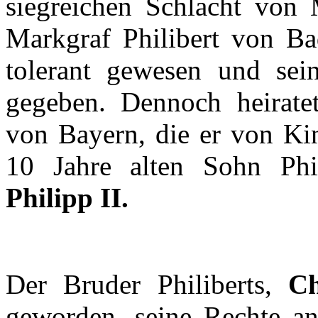
siegreichen
Schlacht
von
Markgraf
Philibert
von Ba
tolerant
gewesen
und
sei
gegeben
.
Dennoch
heirate
von
Bayern
, die
er
von Ki
10
Jahre
alten
Sohn
Phi
Philipp II.
Der
Bruder
Philiberts
,
Ch
geworden
, seine
Rechte
an