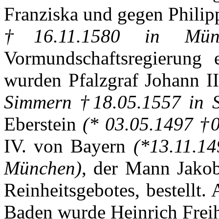
Franziska
und
gegen
Philip
†16.11.1580 in
Mün
Vormundschaftsregierung
wurden
Pfalzgraf
Johann I
Simmern
†18.05.1557 in
Eberstein
(* 03.05.1497 †
IV. von
Bayern
(*13.11.1
München
)
,
der
Mann
Jako
Reinheitsgebotes
,
bestellt
.
Baden
wurde
Heinrich
Frei