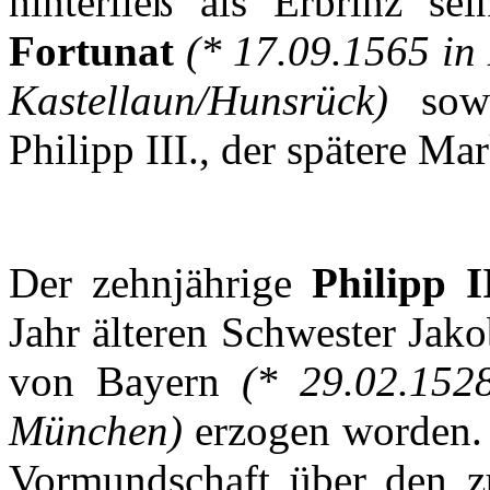
hinterließ
als
Erbrinz
sei
Fortunat
(* 17.09.1565 i
Kastellaun
/
Hunsrück
)
sow
Philipp III.,
der
spätere
Mar
Der
zehnjährige
Philipp I
Jahr
älteren
Schwester
Jako
von
Bayern
(* 29.02.15
München
)
erzogen
worden
.
Vormundschaft
über
den
z