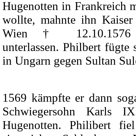
Hugenotten
in
Frankreich
m
wollte
,
mahnte
ihn
Kaise
Wien
† 12.10.157
unterlassen
.
Philbert
fügte
in
Ungarn
gegen
Sultan
Sul
1569
kämpfte
er
dann
sog
Schwiegersohn
Karls
IX
Hugenotten
.
Philibert
fiel