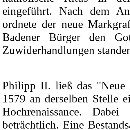
eingeführt
.
Nach
dem
Ant
ordnete
der
neue
Markgra
Badener
Bürger
den
Got
Zuwiderhandlungen
stande
Philipp II.
ließ
das
"
Neue
1579 an
derselben
Stelle
e
Hochrenaissance
.
Dabei
beträchtlich
.
Eine
Bestand