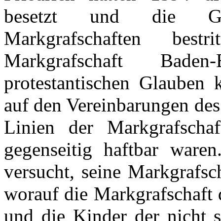
besetzt
und die
G
Markgrafschaften
bestri
Markgrafschaft
Baden
protestantischen
Glauben
auf
den
Vereinbarungen
de
Linien
der
Markgrafschaf
gegenseitig
haftbar
waren
versucht
, seine
Markgrafsc
worauf
die
Markgrafschaft
und die Kinder
der
nicht