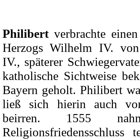
Philibert
verbrachte
einen
Herzogs
Wilhelm IV. vo
IV.,
späterer
Schwiegervate
katholische
Sichtweise
bek
Bayern
geholt
.
Philibert
wa
ließ
sich
hierin
auch
v
beirren
. 1555
nah
Religionsfriedensschluss
t