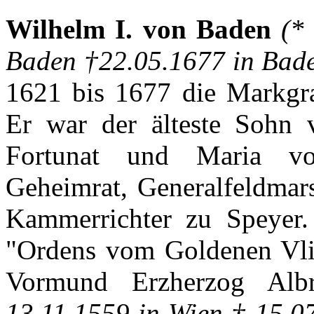
Wilhelm I. von Baden
(*
Baden †22.05.1677 in Bad
1621
bis
1677 die
Markgra
Er
war
der
älteste
Sohn
Fortunat
und Maria 
Geheimrat
,
Generalfeldmars
Kammerrichter
zu
Speyer
"
Ordens
vom
Goldenen
Vl
Vormund
Erzherzog
Albr
13.11.1559 in
Wien
† 15.0