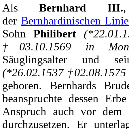
Als
Bernhard III.
der
Bernhardinischen
Linie
Sohn
Philibert
(*22.01.
†03.10.1569 in
Mon
Säuglingsalter
und
sei
(*26.02.1537 †02.08.1575
geboren
.
Bernhards
Brud
beanspruchte
dessen
Erbe
Anspruch
auch
vor
dem
durchzusetzen
.
Er
unterla