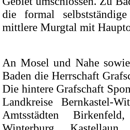
Gebiet
umschlossen
.
Zu
Ba
die formal
selbstständige
mittlere
Murgtal
mit
Haupto
An
Mosel
und
Nahe
sowie
Baden die
Herrschaft
Grafs
Die
hintere
Grafschaft
Spo
Landkreise
Bernkastel-Wit
Amtsstädten
Birkenfeld
Winterburg
,
Kastellaun