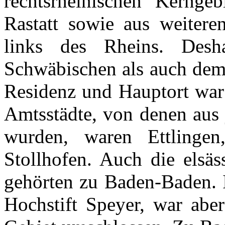
rechtsrheinischen
Kerngebi
Rastatt
sowie
aus
weitere
links des
Rheins
.
Desh
Schwäbischen
als
auch
de
Residenz
und
Hauptort
wa
Amtsstädte
, von
denen
aus
wurden
,
waren
Ettlingen
Stollhofen
.
Auch
die
elsäs
gehörten
zu
Baden-Baden.
Hochstift
Speyer
, war
aber