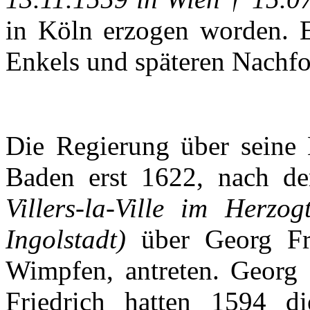
in
Köln
erzogen
worden
.
Enkels
und
späteren
Nachfo
Die
Regierung
über
seine
Baden erst 1622,
nach
d
Villers-la-Ville
im
Herzog
Ingolstadt
)
über
Georg Fr
Wimpfen
,
antreten
. Georg
Friedrich
hatten
1594 d