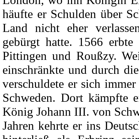
häufte
er
Schulden
über
Sc
Land
nicht
eher
verlasse
gebürgt
hatte
. 1566
erbte
Pittingen
und
Roußzy
. We
einschränkte
und
durch
di
verschuldete
er
sich
immer
Schweden
.
Dort
kämpfte
e
König
Johann III. von
Sch
Jahren
kehrte
er
ins Deuts