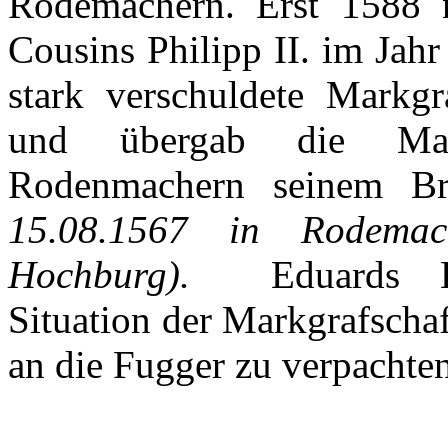
Rodemachern
. Erst 1588
Cousins Philipp II.
im
Jahr
stark
verschuldete
Markgra
und
übergab
die
Ma
Rodenmachern
seinem
Br
15.08.1567 in
Rodemac
Hochburg
).
Eduards
Situation
der
Markgrafschaf
an die
Fugger
zu
verpachte