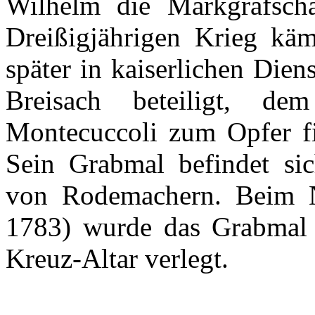
Wilhelm die
Markgrafscha
Dreißigjährigen
Krieg
käm
später
in
kaiserlichen
Diens
Breisach
beteiligt
,
dem
Montecuccoli
zum
Opfer
f
Sein
Grabmal
befindet
si
von
Rodemachern
.
Beim
1783)
wurde
das
Grabmal
Kreuz-Altar
verlegt
.