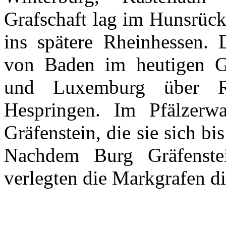
Grafschaft
lag
im
Hunsrüc
ins
spätere
Rheinhessen
.
von Baden
im
heutigen
G
und Luxemburg
über
Hespringen
.
Im
Pfälzerw
Gräfenstein
, die
sie
sich
bis
Nachdem
Burg
Gräfenste
verlegten
die
Markgrafen
d