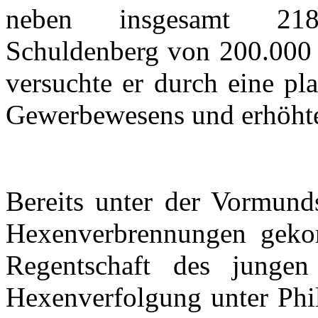
neben
insgesamt
2
Schuldenberg
von 200.00
versuchte
er
durch
eine
pla
Gewerbewesens
und
erhöht
Bereits
unter
der
Vormunds
Hexenverbrennungen
gek
Regentschaft
des
jungen
Hexenverfolgung
unter
Phil