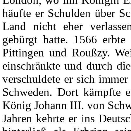
häufte
er
Schulden
über
Sc
Land
nicht
eher
verlasse
gebürgt
hatte
. 1566
erbte
Pittingen
und
Roußzy
. We
einschränkte
und
durch
di
verschuldete
er
sich
immer
Schweden
.
Dort
kämpfte
e
König
Johann III. von
Sch
Jahren
kehrte
er
ins Deuts