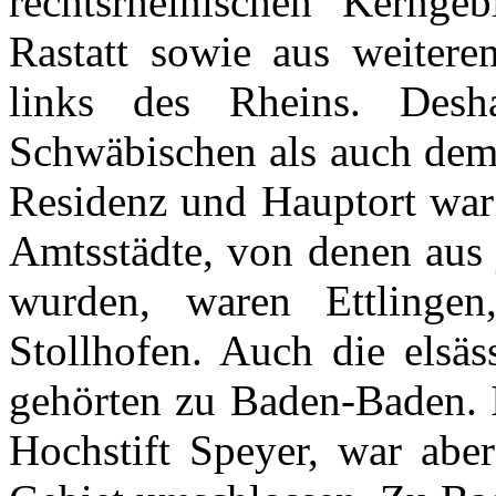
rechtsrheinischen
Kerngebi
Rastatt
sowie
aus
weitere
links des
Rheins
.
Desh
Schwäbischen
als
auch
de
Residenz
und
Hauptort
wa
Amtsstädte
, von
denen
aus
wurden
,
waren
Ettlingen
Stollhofen
.
Auch
die
elsäs
gehörten
zu
Baden-Baden.
Hochstift
Speyer
, war
aber