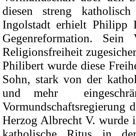
diesen
streng
katholisch
Ingolstadt
erhielt
Philipp 
Gegenreformation
.
Sein
Religionsfreiheit
zugesicher
Philibert
wurde
diese
Freih
Sohn
, stark von
der
katho
und
mehr
eingeschrä
Vormundschaftsregierung
d
Herzog Albrecht V.
wurde
i
katholische
Ritus
in
de