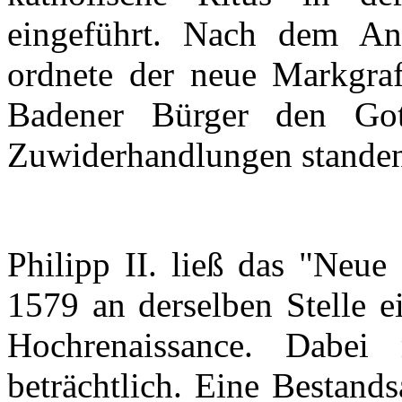
eingeführt
.
Nach
dem
Ant
ordnete
der
neue
Markgra
Badener
Bürger
den
Got
Zuwiderhandlungen
stande
Philipp II.
ließ
das
"
Neue
1579 an
derselben
Stelle
e
Hochrenaissance
.
Dabei
beträchtlich
.
Eine
Bestand