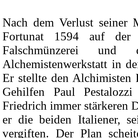
Nach
dem
Verlust
seiner
Fortunat
1594
auf
der
Falschmünzerei
und
Alchemistenwerkstatt
in d
Er
stellte
den
Alchimisten
F
Gehilfen
Paul
Pestalozzi
Friedrich
immer
stärkeren
D
er
die
beiden
Italiener
,
se
vergiften
.
Der
Plan
scheit