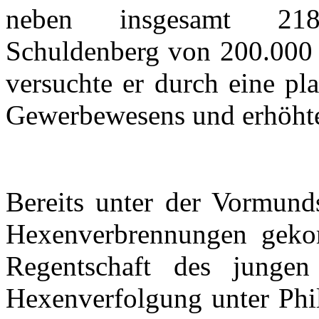
neben
insgesamt
2
Schuldenberg
von 200.00
versuchte
er
durch
eine
pla
Gewerbewesens
und
erhöht
Bereits
unter
der
Vormunds
Hexenverbrennungen
gek
Regentschaft
des
jungen
Hexenverfolgung
unter
Phil