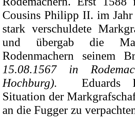
Rodemachern
. Erst 1588
Cousins Philipp II.
im
Jahr
stark
verschuldete
Markgra
und
übergab
die
Ma
Rodenmachern
seinem
Br
15.08.1567 in
Rodemac
Hochburg
).
Eduards
Situation
der
Markgrafschaf
an die
Fugger
zu
verpachte