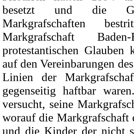
besetzt
und die
G
Markgrafschaften
bestri
Markgrafschaft
Baden
protestantischen
Glauben
auf
den
Vereinbarungen
de
Linien
der
Markgrafschaf
gegenseitig
haftbar
waren
versucht
, seine
Markgrafsc
worauf
die
Markgrafschaft
und die Kinder
der
nicht