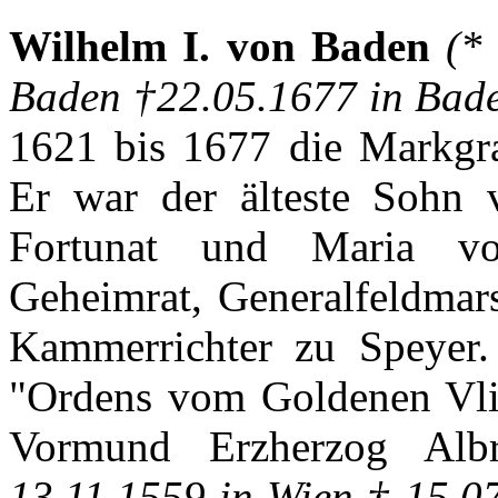
Wilhelm I. von Baden
(*
Baden †22.05.1677 in Bad
1621
bis
1677 die
Markgra
Er
war
der
älteste
Sohn
Fortunat
und Maria 
Geheimrat
,
Generalfeldmars
Kammerrichter
zu
Speyer
"
Ordens
vom
Goldenen
Vl
Vormund
Erzherzog
Albr
13.11.1559 in
Wien
† 15.0