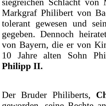
siegreichen
Schlacht
von
Markgraf
Philibert
von Ba
tolerant
gewesen
und
sei
gegeben
.
Dennoch
heirate
von
Bayern
, die
er
von Ki
10
Jahre
alten
Sohn
Phi
Philipp II.
Der
Bruder
Philiberts
,
Ch
geworden
, seine
Rechte
an