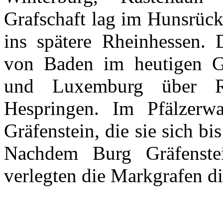
Grafschaft
lag
im
Hunsrüc
ins
spätere
Rheinhessen
.
von Baden
im
heutigen
G
und Luxemburg
über
Hespringen
.
Im
Pfälzerw
Gräfenstein
, die
sie
sich
bis
Nachdem
Burg
Gräfenste
verlegten
die
Markgrafen
d