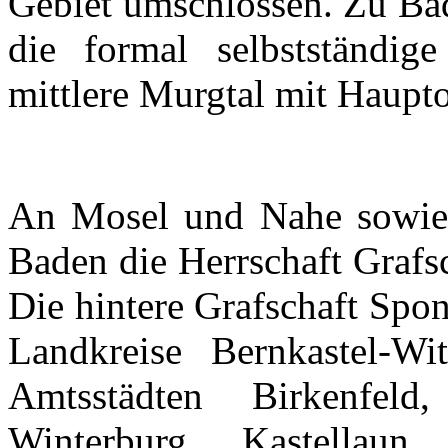
Gebiet
umschlossen
.
Zu
Ba
die formal
selbstständige
mittlere
Murgtal
mit
Haupto
An
Mosel
und
Nahe
sowie
Baden die
Herrschaft
Grafs
Die
hintere
Grafschaft
Spo
Landkreise
Bernkastel-Wit
Amtsstädten
Birkenfeld
Winterburg
,
Kastellaun