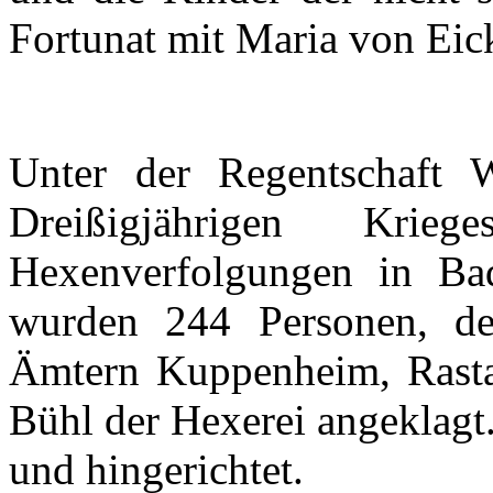
Fortunat
mit
Maria von
Eic
Unter
der
Regentschaft
W
Dreißigjährigen
Kriege
Hexenverfolgungen
in Ba
wurden
244
Personen
,
de
Ämtern
Kuppenheim
,
Rasta
Bühl
der
Hexerei
angeklagt
und
hingerichtet
.