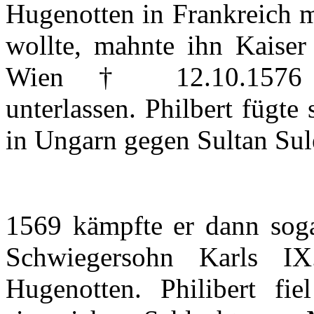
Hugenotten
in
Frankreich
m
wollte
,
mahnte
ihn
Kaise
Wien
† 12.10.157
unterlassen
.
Philbert
fügte
in
Ungarn
gegen
Sultan
Sul
1569
kämpfte
er
dann
sog
Schwiegersohn
Karls
IX
Hugenotten
.
Philibert
fiel