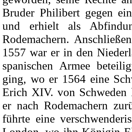
Bruder
Philibert
gegen
ei
und
erhielt
als
Abfindu
Rodemachern
.
Anschließe
1557 war
er
in den
Nieder
spanischen
Armee
beteilig
ging
,
wo
er
1564
eine
Sch
Erich XIV. von
Schweden
er
nach
Rodemachern
zur
führte
eine
verschwenderi
London,
wo
ihn
Königin
El