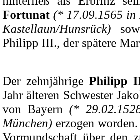
hinterließ
als
Erbrinz
sei
Fortunat
(* 17.09.1565 i
Kastellaun
/
Hunsrück
)
sow
Philipp III.,
der
spätere
Mar
Der
zehnjährige
Philipp I
Jahr
älteren
Schwester
Jako
von
Bayern
(* 29.02.15
München
)
erzogen
worden
.
Vormundschaft
über
den
z