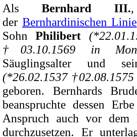
Als
Bernhard III.
der
Bernhardinischen
Linie
Sohn
Philibert
(*22.01.
†03.10.1569 in
Mon
Säuglingsalter
und
sei
(*26.02.1537 †02.08.1575
geboren
.
Bernhards
Brud
beanspruchte
dessen
Erbe
Anspruch
auch
vor
dem
durchzusetzen
.
Er
unterla