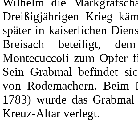
Wilhelm die
Markgrafscha
Dreißigjährigen
Krieg
käm
später
in
kaiserlichen
Diens
Breisach
beteiligt
,
dem
Montecuccoli
zum
Opfer
f
Sein
Grabmal
befindet
si
von
Rodemachern
.
Beim
1783)
wurde
das
Grabmal
Kreuz-Altar
verlegt
.