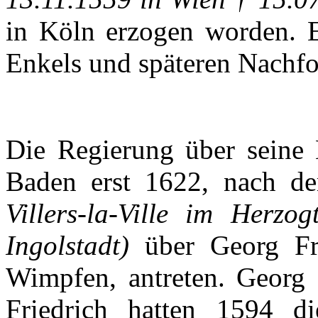
in
Köln
erzogen
worden
.
Enkels
und
späteren
Nachfo
Die
Regierung
über
seine
Baden erst 1622,
nach
d
Villers-la-Ville
im
Herzog
Ingolstadt
)
über
Georg Fr
Wimpfen
,
antreten
. Georg
Friedrich
hatten
1594 d