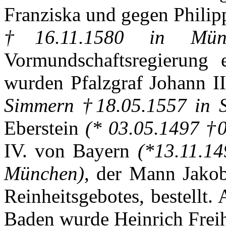
Franziska
und
gegen
Philip
†16.11.1580 in
Mün
Vormundschaftsregierung
wurden
Pfalzgraf
Johann I
Simmern
†18.05.1557 in
Eberstein
(* 03.05.1497 †
IV. von
Bayern
(*13.11.1
München
)
,
der
Mann
Jako
Reinheitsgebotes
,
bestellt
.
Baden
wurde
Heinrich
Frei