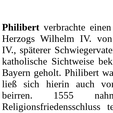
Philibert
verbrachte
einen
Herzogs
Wilhelm IV. vo
IV.,
späterer
Schwiegervate
katholische
Sichtweise
bek
Bayern
geholt
.
Philibert
wa
ließ
sich
hierin
auch
v
beirren
. 1555
nah
Religionsfriedensschluss
t