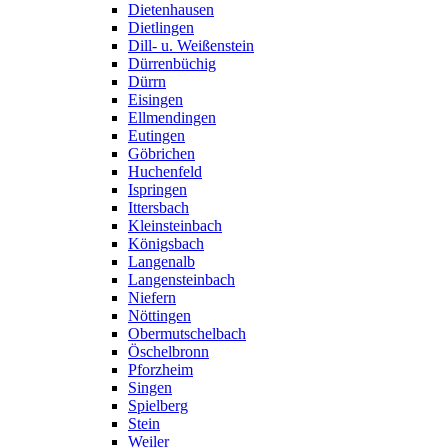
Dietenhausen
Dietlingen
Dill- u. Weißenstein
Dürrenbüchig
Dürrn
Eisingen
Ellmendingen
Eutingen
Göbrichen
Huchenfeld
Ispringen
Ittersbach
Kleinsteinbach
Königsbach
Langenalb
Langensteinbach
Niefern
Nöttingen
Obermutschelbach
Öschelbronn
Pforzheim
Singen
Spielberg
Stein
Weiler