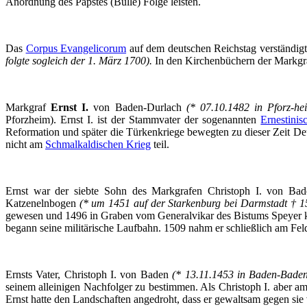
Anordnung des Papstes (Bulle) Folge leisten.
Das
Corpus
Evangelicorum
auf dem deutschen Reichstag verständigt
folgte sogleich der 1. März 1700).
In den Kirchenbüchern der Markgr
Markgraf
Ernst I.
von
Baden-Durlach
(* 07.10.1482 in
Pforz-he
Pforzheim). Ernst I. ist der Stammvater der sogenannten
Ernestinis
Reformation und später die Türkenkriege bewegten zu dieser Zeit De
nicht am
Schmalkaldischen
Krieg
teil.
Ernst war der siebte Sohn des Markgrafen Christoph I. von Ba
Katzenelnbogen
(* um 1451 auf der Starkenburg bei Darmstadt † 1
gewesen und 1496 in Graben vom Generalvikar des Bistums Speyer kirc
begann seine militärische Laufbahn. 1509 nahm er schließlich am Fe
Ernsts Vater, Christoph I. von Baden
(* 13.11.1453 in Baden-Bade
seinem alleinigen Nachfolger zu bestimmen. Als Christoph I. aber 
Ernst hatte den Landschaften angedroht, dass er gewaltsam gegen sie