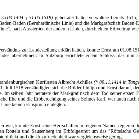
 25.03.1494 †31.05.1518)
geheiratet hatte, verwaltete bereits 1515
Baden-Baden (Bernhardinische Linie) und die Markgrafschaft
Baden-D
inie", nach Aussterben der anderen Linien, durch einen Erbvertrag wie
ständnis zur Landesteilung erklärt hatten, konnte Ernst am 01.08.151
ndes übernehmen. In Sulzburg errichtete er ein Schloss, das nun a
randenburgischen Kurfürsten Albrecht Achilles
(* 09.11.1414 in Tang
1. Juli 1518 verständigten sich die Brüder Philipp und Ernst darauf, d
Im selben Jahr heiratete der Markgraf nach dem Tod seiner ersten 
sche Ehe und die Erbberechtigung seines Sohnes Karl, war auch nach d
 Linie keinen Einspruch einlegten.
n war, konnte Ernst seine Herrschaften im eigenen Namen regieren. I
ten
Rötteln
und Sausenberg im Erbfolgestreit um das "
Röttelsche
Gem
nterdrückt und die Unzufriedenheit war vergleichsweise gering.