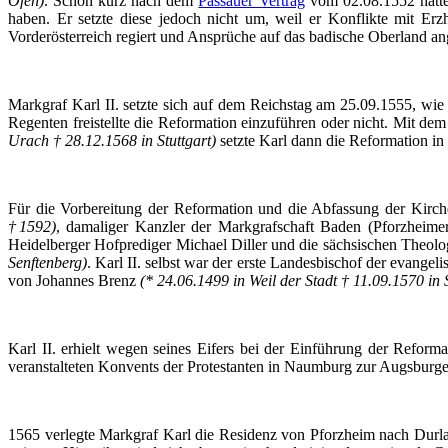
Ofen)
. Schon kurz nach dem
Passauer Vertrag
vom 02.08.1552 hatten
haben. Er setzte diese jedoch nicht um, weil er Konflikte mit Er
Vorderösterreich regiert und Ansprüche auf das badische Oberland ang
Markgraf Karl II. setzte sich auf dem Reichstag am 25.09.1555, wie 
Regenten freistellte die Reformation einzuführen oder nicht. Mit
Urach † 28.12.1568 in Stuttgart)
setzte Karl dann die Reformation in
Für die Vorbereitung der Reformation und die Abfassung der Kirc
†1592)
, damaliger Kanzler der Markgrafschaft Baden (Pforzheime
Heidelberger Hofprediger Michael
Diller
und die sächsischen Theol
Senftenberg)
. Karl II. selbst war der erste Landesbischof der evangel
von Johannes Brenz
(* 24.06.1499 in Weil der Stadt † 11.09.1570 in 
Karl II. erhielt wegen seines Eifers bei der Einführung der Refo
veranstalteten Konvents der Protestanten in Naumburg zur Augsburge
1565 verlegte Markgraf Karl die Residenz von Pforzheim nach
Durl