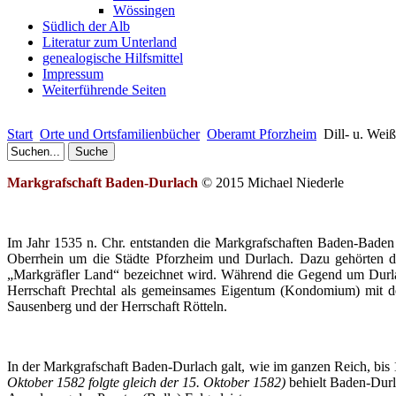
Wössingen
Südlich der Alb
Literatur zum Unterland
genealogische Hilfsmittel
Impressum
Weiterführende Seiten
Start
Orte und Ortsfamilienbücher
Oberamt Pforzheim
Dill- u. Weiß
Markgrafschaft
Baden-Durlach
© 2015 Michael
Niederle
Im Jahr 1535 n.
Chr
. entstanden die Markgrafschaften Baden-Bade
Oberrhein um die Städte Pforzheim und
Durlach
. Dazu gehörten 
„Markgräfler
Land“ bezeichnet wird. Während die Gegend um
Durl
Herrschaft
Prechtal
als gemeinsames Eigentum (
Kondomium
) mit 
Sausenberg und der Herrschaft
Rötteln
.
In der Markgrafschaft
Baden-Durlach
galt, wie im ganzen Reich, bis
Oktober 1582 folgte gleich der 15. Oktober 1582)
behielt
Baden-Durl