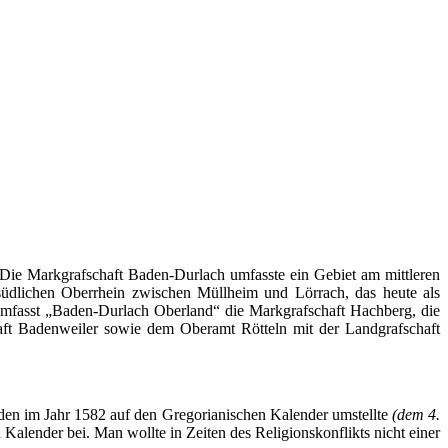
 Die Markgrafschaft
Baden-Durlach
umfasste ein Gebiet am mittleren
dlichen Oberrhein zwischen Müllheim und Lörrach, das heute als
umfasst
„Baden-Durlach
Oberland“ die Markgrafschaft Hachberg, die
aft Badenweiler sowie dem Oberamt
Rötteln
mit der Landgrafschaft
den im Jahr 1582 auf den Gregorianischen Kalender umstellte
(dem 4.
 Kalender bei. Man wollte in Zeiten des
Religionskonflikts
nicht einer