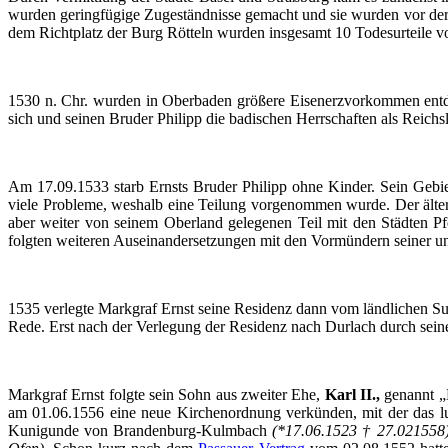
wurden geringfügige Zugeständnisse gemacht und sie wurden vor der 
dem Richtplatz der Burg
Rötteln
wurden insgesamt 10 Todesurteile vol
1530 n.
Chr
. wurden in Oberbaden größere Eisenerzvorkommen entde
sich und seinen Bruder Philipp die badischen Herrschaften als Reichs
Am 17.09.1533 starb Ernsts Bruder Philipp ohne Kinder. Sein Gebiet
viele Probleme, weshalb eine Teilung vorgenommen wurde. Der älter
aber weiter von seinem Oberland gelegenen Teil mit den Städten 
folgten weiteren Auseinandersetzungen mit den Vormündern seiner u
1535 verlegte Markgraf Ernst seine Residenz dann vom ländlichen Sul
Rede. Erst nach der Verlegung der Residenz nach
Durlach
durch sein
Markgraf Ernst folgte sein Sohn aus zweiter Ehe,
Karl II.,
genannt „
am 01.06.1556 eine neue Kirchenordnung verkünden, mit der das lut
Kunigunde von Brandenburg-Kulmbach
(*17.06.1523 † 27.021558