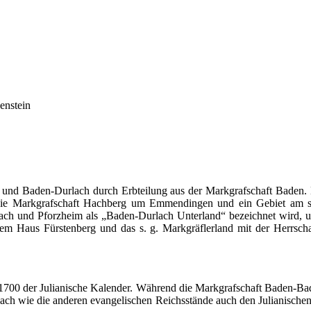
enstein
n und
Baden-Durlach
durch Erbteilung aus der Markgrafschaft Baden.
die Markgrafschaft Hachberg um Emmendingen und ein Gebiet am sü
ach
und Pforzheim als
„Baden-Durlach
Unterland“ bezeichnet wird, 
dem Haus Fürstenberg und das s. g.
Markgräflerland
mit der Herrsch
 1700 der Julianische Kalender. Während die Markgrafschaft Baden-Ba
ach
wie die anderen evangelischen Reichsstände auch den Julianischen