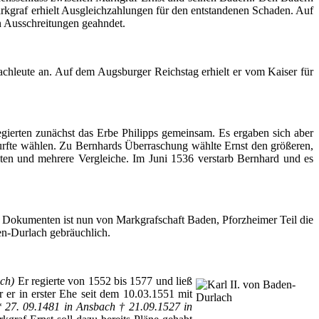
rkgraf erhielt Ausgleichzahlungen für den entstandenen Schaden. Auf
rn Ausschreitungen geahndet.
chleute an. Auf dem Augsburger Reichstag erhielt er vom Kaiser für
egierten zunächst das Erbe Philipps gemeinsam. Es ergaben sich aber
urfte wählen. Zu Bernhards Überraschung wählte Ernst den größeren,
eiten und mehrere Vergleiche. Im Juni 1536 verstarb Bernhard und es
en Dokumenten ist nun von Markgrafschaft Baden, Pforzheimer Teil die
n-Durlach
gebräuchlich.
ach
)
Er regierte von 1552 bis 1577 und ließ
 er in erster Ehe seit dem 10.03.1551 mit
* 27. 09.1481 in Ansbach † 21.09.1527 in