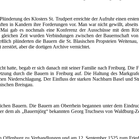
ünderung des Klosters St. Trudpert erreichte der Aufruhr einen erst
aften in Kandern ihre Forderungen vor. Man war nicht gewillt, absei
s Mai gab es nochmals eine Konferenz der
Ausschüsse
mit dem
Röt
 gleichen Zeit wurden Verbindungen zwischen der Bauernschaft von 
eßlich plünderten die Bauern die St.
Blasischen
Propsteien
Weitenau
,
zerstört, aber die dortigen Archive vernichtet.
 hatte, begab er sich danach mit seiner Familie nach Freiburg. Die Fa
setzung durch die Bauern in Freiburg auf. Die Haltung des Markgraf
en Niederschlagung. Der Einfluss der starken Nachbarn Basel und Str
hischen Breisgau.
egreichen Bauern. Die Bauern am Oberrhein begannen unter dem Eindr
r dem als „Bauernjörg“ bekannten Georg Truchsess von Waldburg-Z
 in Offenburg zu Verhandlungen und am 12. September 1525 zum Frie