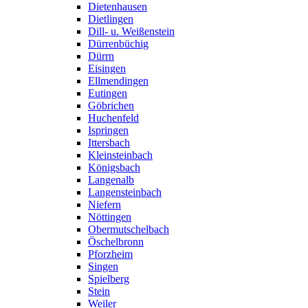
Dietenhausen
Dietlingen
Dill- u. Weißenstein
Dürrenbüchig
Dürrn
Eisingen
Ellmendingen
Eutingen
Göbrichen
Huchenfeld
Ispringen
Ittersbach
Kleinsteinbach
Königsbach
Langenalb
Langensteinbach
Niefern
Nöttingen
Obermutschelbach
Öschelbronn
Pforzheim
Singen
Spielberg
Stein
Weiler