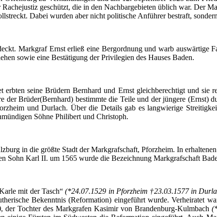
Rachejustiz geschützt, die in den Nachbargebieten üblich war. Der Ma
lstreckt. Dabei wurden aber nicht politische Anführer bestraft, sonde
ckt. Markgraf Ernst erließ eine Bergordnung und warb auswärtige Fa
lehen sowie eine Bestätigung der Privilegien des Hauses Baden.
 erbten seine Brüdern Bernhard und Ernst gleichberechtigt und sie r
e der Brüder(Bernhard) bestimmte die Teile und der jüngere (Ernst) d
Pforzheim und
Durlach
. Über die Details gab es langwierige Streitigk
nmündigen Söhne Philibert und Christoph.
zburg in die größte Stadt der Markgrafschaft, Pforzheim. In erhalten
en Sohn Karl II. um 1565 wurde die Bezeichnung Markgrafschaft
Bade
Karle mit der
Tasch“
(*24.07.1529 in Pforzheim †23.03.1577 in
Durl
herische Bekenntnis (Reformation) eingeführt wurde. Verheiratet war
)
, der Tochter des Markgrafen Kasimir von Brandenburg-Kulmbach
(