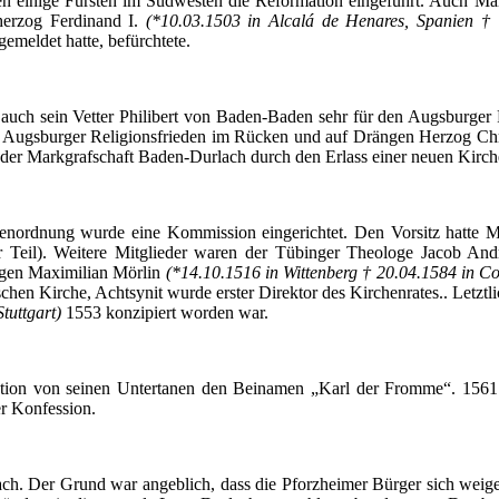
 einige Fürsten im Südwesten die Reformation eingeführt. Auch Mark
zherzog Ferdinand I.
(*10.03.1503 in
Alcalá
de Henares, Spanien † 
emeldet hatte, befürchtete.
auch sein Vetter Philibert von Baden-Baden sehr für den Augsburger R
 dem Augsburger Religionsfrieden im Rücken und auf Drängen Herzog C
 der Markgrafschaft
Baden-Durlach
durch den Erlass einer neuen Kirc
henordnung wurde eine Kommission eingerichtet. Den Vorsitz hatte 
r Teil). Weitere Mitglieder waren der Tübinger Theologe Jacob
And
ogen Maximilian
Mörlin
(*14.10.1516 in Wittenberg † 20.04.1584 in C
ischen Kirche,
Achtsynit
wurde erster Direktor des Kirchenrates.. Letz
Stuttgart)
1553 konzipiert worden war.
rmation von seinen Untertanen den Beinamen „Karl der Fromme“. 1561 
r Konfession.
ach
. Der Grund war angeblich, dass die Pforzheimer Bürger sich weigert