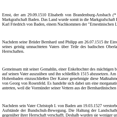
Ernst, der am 29.09.1510 Elisabeth von Brandenburg-Ansbach
(*
Markgrafschaft Baden. Das Land wurde somit in die Markgrafschaft 
Karl Friedrich von Baden, einem Nachkommen der "
Ernestinischen
L
Nachdem seine Brüder Bernhard und Philipp am 26.07.1515 ihr Einver
seines geistig
umnachteten
Vaters über Teile des badischen Oberla
Herrschaften.
Gemeinsam mit seiner Gemahlin, einer Enkeltochter des mächtigen b
auf seinen Vater auszuüben und ihn schließlich 1515 abzusetzen. Am 
Hohenbaden einzuschließen Der Kaiser genehmigte diese Maßnahme. 
von Georg von Rosenfeld. Es handelte sich dabei um eine morganati
antreten, weil die Vormünder seiner Vettern aus der Bernhardinischen
Nachdem sein Vater Christoph I. von Baden am 19.03.1527 verstorbe
Aufstände der Bundschuh-Bewegung. Die Haltung der Landschaf
gegenüber ihrer Herrschaft verschafft. Deshalb wurden sie weniger u