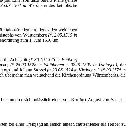
graf Ernst soll dazu bereits Pläne gehabt
25.07.1564 in Wien)
, der das katholische
eligionsfrieden ein, der es den weltlichen
hristophs von Württemberg
(*12.05.1515 in
henordnung zum 1. Juni 1556 um.
Martin
Achtsynit
(* 30.10.1526 in Freiburg
reae
,
(* 25.03.1528 in Waiblingen † 07.01.1590 in Tübingen)
, der
oburg)
und Johann
Stössel
(* 23.06.1524 in Kitzingen † 18.03.1576 in
tlich übernahm man weitgehend die Kirchenordnung Württembergs, die
bekannte er sich anlässlich eines von Kurfürst August von Sachsen
en bei einer Treibjagd anlässlich eines Schützenfestes als Treiber zu