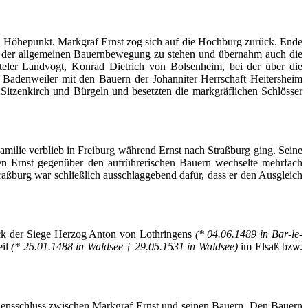
en Höhepunkt. Markgraf Ernst zog sich auf die Hochburg zurück. Ende
ts der allgemeinen Bauernbewegung zu stehen und übernahm auch die
teler
Landvogt, Konrad Dietrich von
Bolsenheim
, bei der über die
Badenweiler mit den Bauern der Johanniter Herrschaft Heitersheim
 Sitzenkirch und
Bürgeln
und besetzten die markgräflichen
Schlösser
milie verblieb in Freiburg während Ernst nach Straßburg ging. Seine
en Ernst gegenüber den aufrührerischen Bauern wechselte mehrfach
aßburg war schließlich ausschlaggebend dafür, dass er den Ausgleich
uck der Siege Herzog Anton von Lothringens
(* 04.06.1489 in
Bar-le-
eil
(* 25.01.1488 in Waldsee † 29.05.1531 in Waldsee)
im Elsaß bzw.
densschluss zwischen Markgraf Ernst und seinen Bauern. Den Bauern