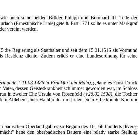
, wie auch seine beiden Brüder Philipp und Bernhard III. Teile der
urlach
(
Ernestinische
Linie) geteilt. Erst 1771 sollte es unter Markgraf
der vereint werden.
5 die Regierung als Statthalter und seit dem 15.01.1516 als Vormund
ls Residenz diente. Zudem erließ er eine Landesordnung für seine
ermünde † 11.03.1486 in Frankfurt am Main)
, gelang es Ernst Druck
en Vater, dessen Geisteskrankheit schlimmer geworden war, im Schloss
Frau in zweiter Ehe Ursula von Rosenfeld
(†26.02.1538)
, die Tochter
em Ableben seiner Halbbrüder umstritten. Sein Erbe konnte Karl nur
m badischen Oberland gab es zu Beginn des 16. Jahrhunderts diverse
ächt" hatte den oberbadischen Bauern eine relativ starke Stellung