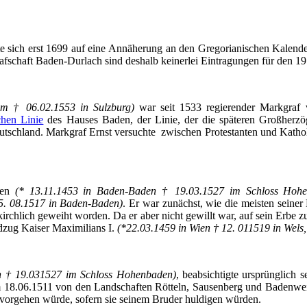
e sich erst 1699 auf eine Annäherung an den Gregorianischen Kalend
afschaft
Baden-Durlach
sind deshalb keinerlei Eintragungen für den 19
im
† 06.02.1553 in Sulzburg)
war seit 1533 regierender Markgraf
chen
Linie
des Hauses Baden, der Linie, der die späteren Großherzö
utschland. Markgraf Ernst versuchte zwischen Protestanten und Katho
den
(* 13.11.1453 in Baden-Baden † 19.03.1527 im Schloss Hoh
5. 08.1517 in Baden-Baden)
. Er war zunächst, wie die meisten seiner
hlich geweiht worden. Da er aber nicht gewillt war, auf sein Erbe zu 
ldzug Kaiser Maximilians I.
(*22.03.1459 in Wien † 12. 011519 in Wels,
n † 19.031527 im Schloss Hohenbaden)
, beabsichtigte ursprünglich 
am 18.06.1511 von den Landschaften
Rötteln
, Sausenberg und Badenweil
vorgehen
würde, sofern sie seinem Bruder huldigen würden.