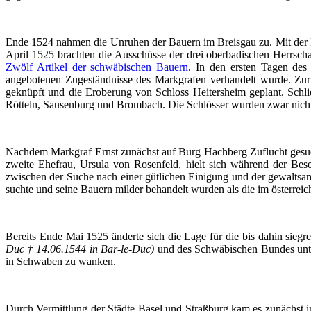
Ende 1524 nahmen die Unruhen der Bauern im Breisgau zu. Mit der Pl
April 1525 brachten die
Ausschüsse
der drei oberbadischen Herrsch
Zwölf Artikel der schwäbischen Bauern
. In den ersten Tagen de
angebotenen Zugeständnisse des Markgrafen verhandelt wurde. Zur
geknüpft und die Eroberung von Schloss Heitersheim geplant. Schli
Rötteln
, Sausenburg und Brombach. Die
Schlösser
wurden zwar nicht 
Nachdem Markgraf Ernst zunächst auf Burg Hachberg Zuflucht gesucht
zweite Ehefrau, Ursula von Rosenfeld, hielt sich während der Be
zwischen der Suche nach einer gütlichen Einigung und der gewaltsam
suchte und seine Bauern milder behandelt wurden als die im österreic
Bereits Ende Mai 1525 änderte sich die Lage für die bis dahin si
Duc
† 14.06.1544 in
Bar-le-Duc
)
und des Schwäbischen Bundes unte
in Schwaben zu wanken.
Durch Vermittlung der Städte Basel und Straßburg kam es zunächst