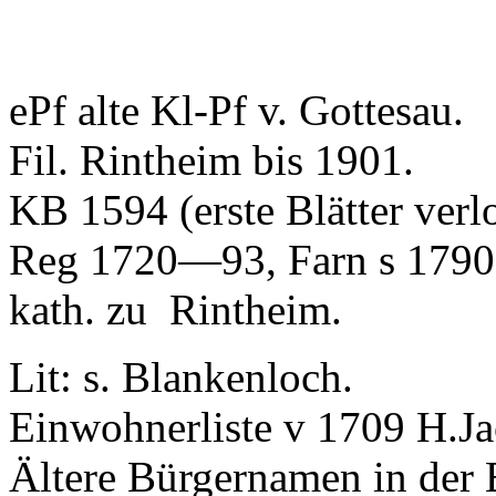
ePf
alte Kl-Pf
v
. Gottesau.
Fil
.
Rintheim
bis 1901.
KB 1594 (erste Blätter verl
Reg 1720—93, Farn
s
1790
kath. zu
Rintheim
.
Lit
:
s
. Blankenloch.
Einwohnerliste
v
1709 H.Ja
Ältere Bürgernamen in der