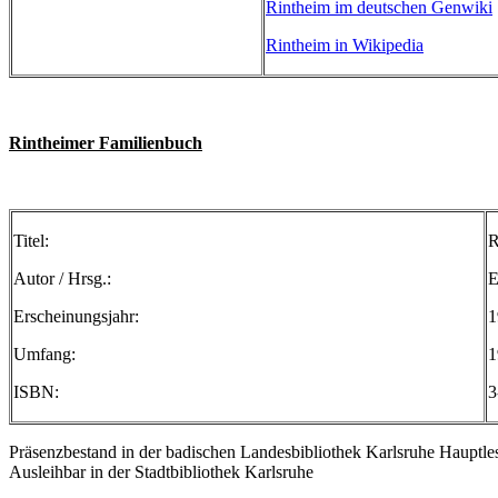
Rintheim
im
deutschen
Genwiki
Rintheim
in Wikipedia
Rintheimer
Familienbuch
Titel
:
R
Autor
/ Hrsg.:
E
Erscheinungsjahr
:
1
Umfang
:
ISBN:
3
Präsenzbestand
in
der
badischen
Landesbibliothek
Karlsruhe
Hauptle
Ausleihbar
in
der
Stadtbibliothek
Karlsruhe