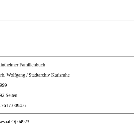
intheimer
Familienbuch
rb
, Wolfgang /
Stadtarchiv
Karlsruhe
999
192
Seiten
-7617-0094-6
sesaal
Oj
04923