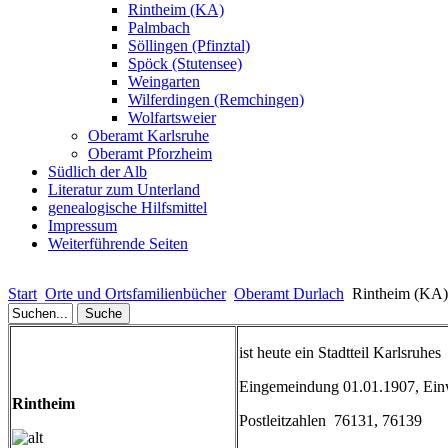
Rintheim (KA)
Palmbach
Söllingen (Pfinztal)
Spöck (Stutensee)
Weingarten
Wilferdingen (Remchingen)
Wolfartsweier
Oberamt Karlsruhe
Oberamt Pforzheim
Südlich der Alb
Literatur zum Unterland
genealogische Hilfsmittel
Impressum
Weiterführende Seiten
Start
Orte und Ortsfamilienbücher
Oberamt Durlach
Rintheim (KA)
ist
heute
ein
Stadtteil
Karlsruhes
Eingemeindung
01.01.1907,
Ein
Rintheim
Postleitzahlen
76131, 76139