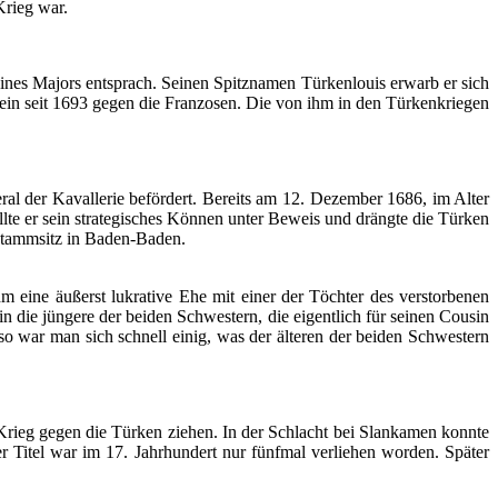
Krieg
war.
ines
Majors
entsprach
.
Seinen
Spitznamen
Türkenlouis
erwarb
er
sich
ein
seit
1693
gegen
die
Franzosen
. Die von
ihm
in den
Türkenkriegen
ral
der
Kavallerie
befördert
.
Bereits
am 12.
Dezember
1686,
im
Alter
llte
er
sein
strategisches
Können
unter
Beweis
und
drängte
die
Türken
tammsitz
in Baden-Baden.
hm
eine
äußerst
lukrative
Ehe
mit
einer
der
Töchter
des
verstorbenen
in die
jüngere
der
beiden
Schwestern
, die
eigentlich
für
seinen
Cousin
so war man
sich
schnell
einig
, was
der
älteren
der
beiden
Schwestern
Krieg
gegen
die
Türken
ziehen
. In
der
Schlacht
bei
Slankamen
konnte
er
Titel
war
im
17.
Jahrhundert
nur
fünfmal
verliehen
worden
.
Später