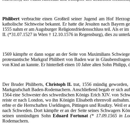
Philibert
verbrachte
einen
Großteil
seiner
Jugend
am
Hof
Herzog
katholische
Sichtweise
bekannt
.
Er
hatte
die
Jesuiten
nach
Bayern
ge
1555
nahm
er
am
Augsburger
Religionsfriedensschluss
teil
.
Als
er
im
II. (*31.07.1527 in
Wien
† 12.10.1576 in
Regensburg
), dies
zu
unterl
1569
kämpfte
er
dann
sogar
an
der
Seite
von
Maximilians
Schwiege
protestantische
Markgraf
Philibert
von Baden war in
Glaubensfragen
von Kind an
kannte
.
Er
hinterließ
einen
10
Jahre
alten
Sohn
Philipp, 
Der
Bruder
Philiberts
,
Christoph
II.
trat
, 1556
mündig
geworden
,
Markgrafschaft
Baden-Rodemachern
.
Anschließend
begab
er
sich
auf
1564
eine
Schwester
des
schwedischen
Königs
Erich XIV. von
Schw
reiste
er
nach
London,
wo
ihn
Königin
Elisabeth
ehrenvoll
aufnahm
erbte
er
die
Herrschaften
Useldingen
,
Pittingen
und
Roußzy
. Weil
er
nach
Schweden
.
Dort
kämpfte
er
an
der
Seite
seines
Schwagers
Kön
seinen
unmündigen
Sohn
Eduard
Fortunat
(* 17.09.1565 in L
Rodemachern
.