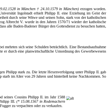
29.02.1528 in
München
† 24.10.1579 in
München
)
erzogen
worden
.
Universität
Ingolstadt
erhielt
Philipp II.
eine
Erziehung
im
Geist
der
eiheit
durch
seine
Witwe
und
seinen
Sohn
, stark von
der
katholischen
og Albrecht V.
wurde
in den
Jahren
1570/71
wieder
der
katholische
dass
alle
Baden-Badener
Bürger
den
Gottesdienst
zu
besuchen
hatten
,
bei
mehrten
sich
seine
Schulden
beträchtlich
.
Eine
Bestandsaufnahme
te
er
durch
eine
planwirtschaftliche
Umordnung
des
Gewerbewesens
gen
Philipp stark
zu
. Die
letzte
Hexenverfolgung
unter
Philipp II. gab
pp
starb
im
Alter von 29
Jahren
und
hinterließ
keine
Nachkommen
. So
d seines Cousins Philipp II.
im
Jahr
1588
hilipp III.
(* 15.08.1567 in
Rodemachern
Fugger
zu
verpachten
oder
zu
verkaufen
.