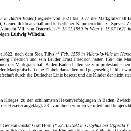
77 in Baden-Baden)
regierte
von 1621
bis
1677 die
Markgrafschaft
B
t
,
Generalfeldmarschall
und
kaiserlicher
Kammerrichter
zu
Speyer
.
Z
Albrecht VII. von
Österreich
(* 13.11.1559 in
Wien
† 15.07.1621 i
lgers
Ludwig Wilhelm.
st 1622,
nach
dem
Sieg
Tillys
(* Feb. 1559 in
Villers-la-Ville
im
Herz
Georg Friedrich und
sein
Bruder
Ernst Friedrich
hatten
1594 die
Mar
ner
der
Markgrafschaft
Baden-Baden
hatten
sie
zum
protestantischen
der
Markgrafschaft
eine
Einheit
darstellten
und
gegenseitig
haftbar
wa
fschaft
durch
die
Durlacher
Linie
besetzt
und die Kinder
der
nicht
sta
en
Krieges
,
zu
den
schlimmsten
Hexenverfolgungen
in Baden.
Zwisch
der
Hexerei
angeklagt
. 231 von
ihnen
wurden
verurteilt
und
hingericht
n
General
Gustaf
Graf
Horn
(* 22.10.1592 in
Örbyhus
bei
Uppsala
† 
er
zurück
.
Erster
Sohn
aus
der
Ehe
mit
Prinzessin
Katharina
Ursula 