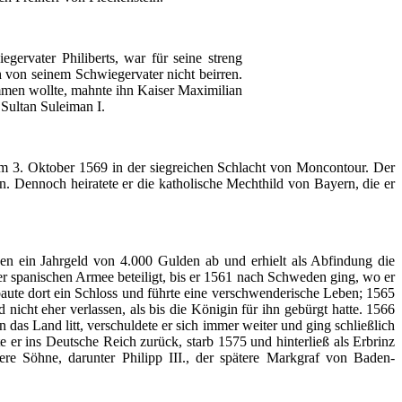
egervater
Philiberts
, war
für
seine
streng
h
von
seinem
Schwiegervater
nicht
beirren
.
mmen
wollte
,
mahnte
ihn
Kaiser
Maximilian
Sultan
Suleiman
I.
m 3.
Oktober
1569 in
der
siegreichen
Schlacht
von
Moncontour
.
Der
n
.
Dennoch
heiratete
er
die
katholische
Mechthild
von
Bayern
, die
er
en
ein
Jahrgeld
von 4.000
Gulden
ab
und
erhielt
als
Abfindung
die
er
spanischen
Armee
beteiligt
,
bis
er
1561
nach
Schweden
ging
,
wo
er
aute
dort
ein
Schloss
und
führte
eine
verschwenderische
Leben
; 1565
nd
nicht
eher
verlassen
,
als
bis
die
Königin
für
ihn
gebürgt
hatte
. 1566
n
das
Land
litt
,
verschuldete
er
sich
immer
weiter
und
ging
schließlich
te
er
ins Deutsche Reich
zurück
,
starb
1575 und
hinterließ
als
Erbrinz
ere
Söhne
,
darunter
Philipp III.,
der
spätere
Markgraf
von
Baden-