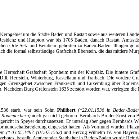
Kerngebiet
um die
Städte
Baden und
Rastatt
sowie
aus
weiteren
Lände
Residenz
und
Hauptort
war
bis
1705 Baden,
danach
Rastatt
.
Amtsstä
chen
Orte
Selz
und
Beinheim
gehörten
zu
Baden-Baden.
Illingen
gehö
uch
die formal
selbstständige
Grafschaft
Eberstein
, die
das
mittlere
Murg
ie
Herrschaft
Grafschaft
Sponheim
mit
der
Kurpfalz
. Die
hintere
Graf
 Dill,
Herrstein
,
Winterburg
,
Kastellaun
und
Trarbach
. Die
vordere
Gra
igen
Grenzgebiet
zwischen
Frankreich
und Luxemburg
über
Rodema
n
.
Nachdem
Burg
Gräfenstein
1635
zerstört
worden
war,
verlegten
die
 1536
starb
, war
sein
Sohn
Philibert
(*22.01.1536 in Baden-Bad
n
Rodemachern
)
noch
gar
nicht
geboren
.
Bernhards
Bruder
Ernst von
B
gericht
in
Speyer
durchzusetzen
.
Er
unterlag
aber
gegen
Bernhards
W
ormundschaftsregierung
eingesetzt
hatten
.
Als
Vormund
wurden
Pfalzg
ein
(* 03.05.1497 †01.07.1562)
und Herzog Wilhelm IV. von
Bayern
gebotes
,
bestellt
.
Amtierender
Statthalter
in Baden-Baden
wurde
Heinr