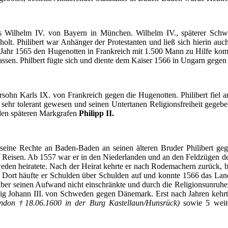
s
Wilhelm IV. von
Bayern
in
München
. Wilhelm IV.,
späterer
Schwi
holt
.
Philibert
war
Anhänger
der
Protestanten
und
ließ
sich
hierin
auc
Jahr
1565 den
Hugenotten
in
Frankreich
mit
1.500 Mann
zu
Hilfe
ko
assen
.
Philbert
fügte
sich
und
diente
dem
Kaiser 1566 in
Ungarn
gegen
rsohn
Karls
IX. von
Frankreich
gegen
die
Hugenotten
.
Philibert
fiel
a
sehr
tolerant
gewesen
und
seinen
Untertanen
Religionsfreiheit
gegebe
den
späteren
Markgrafen
Philipp II.
 seine
Rechte
an Baden-Baden an
seinen
älteren
Bruder
Philibert
geg
Reisen
.
Ab
1557 war
er
in den
Niederlanden
und an den
Feldzügen
d
eden
heiratete
.
Nach
der
Heirat
kehrte
er
nach
Rodemachern
zurück
,
b
.
Dort
häufte
er
Schulden
über
Schulden
auf
und
konnte
1566
das
La
aber
seinen
Aufwand
nicht
einschränkte
und
durch
die
Religionsunruhe
ig
Johann III. von
Schweden
gegen
Dänemark
. Erst
nach
Jahren
kehr
ondon †18.06.1600 in
der
Burg
Kastellaun
/
Hunsrück
)
sowie
5
weit