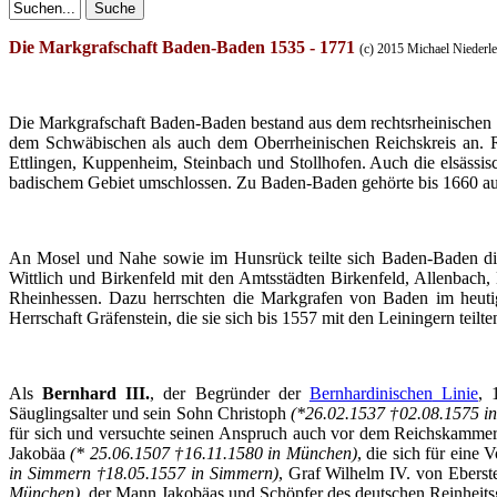
Die
Markgrafschaft
Baden-Baden 1535 - 1771
(c) 2015 Michael
Niederle
Die
Markgrafschaft
Baden-Baden
bestand
aus
dem
rechtsrheinischen
dem
Schwäbischen
als
auch
dem
Oberrheinischen
Reichskreis
an.
Ettlingen
,
Kuppenheim
,
Steinbach
und
Stollhofen
.
Auch
die
elsässis
badischem
Gebiet
umschlossen
.
Zu
Baden-Baden
gehörte
bis
1660
a
An
Mosel
und
Nahe
sowie
im
Hunsrück
teilte
sich
Baden-Baden d
Wittlich
und
Birkenfeld
mit
den
Amtsstädten
Birkenfeld
,
Allenbach
,
Rheinhessen
.
Dazu
herrschten
die
Markgrafen
von Baden
im
heut
Herrschaft
Gräfenstein
, die
sie
sich
bis
1557
mit
den
Leiningern
teilte
Als
Bernhard III.
,
der
Begründer
der
Bernhardinischen
Linie
,
Säuglingsalter
und
sein
Sohn
Christoph
(*26.02.1537 †02.08.1575 i
für
sich
und
versuchte
seinen
Anspruch
auch
vor
dem
Reichskammer
Jakobäa
(* 25.06.1507 †16.11.1580 in
München
)
, die
sich
für
eine
V
in
Simmern
†18.05.1557 in
Simmern
)
,
Graf
Wilhelm IV. von
Eberst
München
)
,
der
Mann
Jakobäas
und
Schöpfer
des
deutschen
Reinheits