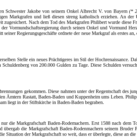
ren
Schwester
Jakobe
von
seinem
Onkel
Albrecht V. von
Bayern
(* 
igen
Markgrafen
und
ließ
diesen
streng
katholisch
erziehen
. An
der
it
zugesichert
.
Nach
dem
Tod des
Markgrafen
Philibert
wurde
diese
Fr
der
Vormundschaftsregierung
durch
seinen
Onkel
und
Vormund
Herz
tt
seiner
Regierungsgeschäfte
ordnete
der
neue
Markgraf
als
erstes
an,
erselben
Stelle
ein
neues
Prächtigeres
im
Stil
der
Hochrenaissance
.
Da
n
Schuldenberg
von 200.000
Gulden
zu
Tage
.
Diese
Schulden
versuch
brennungen
gekommen
.
Diese
nahmen
unter
der
Regentschaft
des
jun
den
Ämtern
Rastatt
, Baden-Baden und
Kuppenheim
ums
Leben
. Phili
nam
liegt
in
der
Stiftskirche
in Baden-Baden
begraben
.
nur
die
Markgrafschaft
Baden-Rodemachern
. Erst 1588
nach
dem
To
nd
übergab
die
Markgrafschaft
Baden-Rodenmachern
seinem
Bruder
P
ie Situation
der
Markgrafschaft
so
weit
,
dass
er
überlegte
,
diese
an die