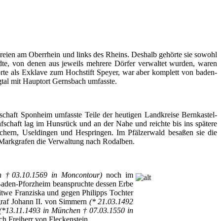
reien
am
Oberrhein
und links des
Rheins
.
Deshalb
gehörte
sie
sowohl
dte
, von
denen
aus
jeweils
mehrere
Dörfer
verwaltet
wurden
,
waren
rte
als
Exklave
zum
Hochstift
Speyer
, war
aber
komplett
von
baden-
tal
mit
Hauptort
Gernsbach
umfasste
.
schaft
Sponheim
umfasste
Teile
der
heutigen
Landkreise
Bernkastel-
fschaft
lag
im
Hunsrück
und an
der
Nahe
und
reichte
bis
ins
spätere
chern
,
Useldingen
und
Hespringen
.
Im
Pfälzerwald
besaßen
sie
die
Markgrafen
die
Verwaltung
nach
Rodalben
.
en †03.10.1569 in
Moncontour
)
noch
im
aden-Pforzheim
beanspruchte
dessen
Erbe
itwe
Franziska
und
gegen
Philipps
Tochter
raf
Johann II. von
Simmern
(* 21.03.1492
(*13.11.1493 in
München
† 07.03.1550 in
ich
Freiherr
von
Fleckenstein
.