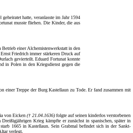
l
geheiratet
hatte
,
veranlasste
im
Jahr
1594
ortunat
musste
fliehen
. Die Kinder, die
aus
n
Betrieb
einer
Alchemistenwerkstatt
in den
Ernst Friedrich
immer
stärkeren
Druck
auf
urlach
gevierteilt
.
Eduard
Fortunat
konnte
nd in
Polen
in den
Kriegsdienst
gegen
die
von
einer
Treppe
der
Burg
Kastellaun
zu
Tode
.
Er
fand
zusammen
mit
ia von
Eicken
(† 21.04.1636)
folgte
auf
seinen
kinderlos
verstorbenen
m
Dreißigjährigen
Krieg
kämpfte
er
zunächst
in
spanischen
,
später
in
starb
1665 in
Kastellaun
.
Sein
Grabmal
befindet
sich
in
der
Sankt-
ltar
verlegt
.