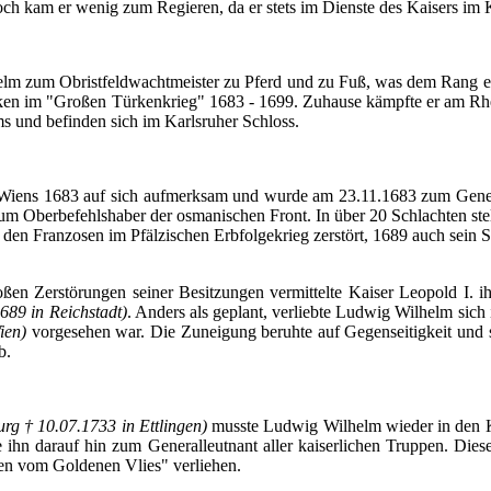
och
kam
er
wenig
zum
Regieren
,
da
er
stets
im
Dienste
des Kaisers
im
elm
zum
Obristfeldwachtmeister
zu
Pferd
und
zu
Fuß
, was
dem
Rang
e
ken
im
"
Großen
Türkenkrieg
" 1683 - 1699.
Zuhause
kämpfte
er
am
Rh
ms
und
befinden
sich
im
Karlsruher
Schloss
.
Wiens
1683
auf
sich
aufmerksam
und
wurde
am 23.11.1683
zum
Gene
um
Oberbefehlshaber
der
osmanischen
Front. In
über
20
Schlachten
ste
 den
Franzosen
im
Pfälzischen
Erbfolgekrieg
zerstört
, 1689
auch
sein
S
oßen
Zerstörungen
seiner
Besitzungen
vermittelte
Kaiser Leopold I.
i
689 in
Reichstadt
)
. Anders
als
geplant
,
verliebte
Ludwig Wilhelm
sich
ien
)
vorgesehen
war. Die
Zuneigung
beruhte
auf
Gegenseitigkeit
und 
b
.
urg
† 10.07.1733 in
Ettlingen
)
musste
Ludwig Wilhelm
wieder
in den
e
ihn
darauf
hin
zum
Generalleutnant
aller
kaiserlichen
Truppen
.
Dies
en
vom
Goldenen
Vlies
"
verliehen
.