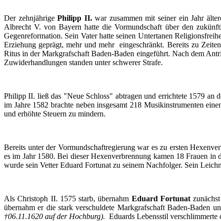
Der
zehnjährige
Philipp II.
war
zusammen
mit
seiner
ein
Jahr
älte
Albrecht V. von
Bayern
hatte
die
Vormundschaft
über
den
zukünft
Gegenreformation
.
Sein
Vater
hatte
seinen
Untertanen
Religionsfreihe
Erziehung
geprägt
,
mehr
und
mehr
eingeschränkt
.
Bereits
zu
Zeiten
Ritus
in
der
Markgrafschaft
Baden-Baden
eingeführt
.
Nach
dem
Antri
Zuwiderhandlungen
standen
unter
schwerer
Strafe.
Philipp II.
ließ
das
"
Neue
Schloss
"
abtragen
und
errichtete
1579 an
d
im
Jahre
1582
brachte
neben
insgesamt
218
Musikinstrumenten
eine
und
erhöhte
Steuern
zu
mindern
.
Bereits
unter
der
Vormundschaftregierung
war
es
zu
ersten
Hexenver
es
im
Jahr
1580.
Bei
dieser
Hexenverbrennung
kamen
18
Frauen
in 
wurde
sein
Vetter
Eduard
Fortunat
zu
seinem
Nachfolger
.
Sein
Leich
Als
Christoph
II. 1575
starb
,
übernahm
Eduard
Fortunat
zunächst
übernahm
er
die stark
verschuldete
Markgrafschaft
Baden-Baden u
†06.11.1620
auf
der
Hochburg
).
Eduards
Lebensstil
verschlimmerte
d