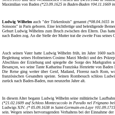
Maximilian
von Baden
(*23.09.1625 in Baden-Baden †04.11.1669 in
Ludwig Wilhelm
auch
"
der
Türkenlouis
"
genannt
(*08.04.1655 in
Soissons
" in Paris
geboren
.
Eine
leichtfertige
und
beleidigende
Beme
Geburt
Ludwig
Wilhelms
zum
Bruch
zwischen
den
Eltern
. Das
hatt
nach
Baden
zog
. An die
Stelle
der
Mutter
trat
die
zweite
Frau seines
G
Auch
seinen
Vater
hatte
Ludwig Wilhelm
früh
,
im
Jahre
1669
nach
Begleitung
seines
Hofmeisters
Cosimo
Marzi
Medici und des
Präzep
Abschluss
der
Erziehung
und
spiegelte
die
Sorge
des
Markgrafen
Besançon
,
wo
seine
Tante
Katharina
Franziska
Henriette
von Baden
Die
Reise
ging
weiter
über
Genf
,
Mailand
,
Florenz
nach
Rom,
w
französischen
Gesandten
speiste
.
Seinen
Rombesuch
schloss
Ludwi
zurück
nach
Baden-Baden, nun
neunzehn
Jahre
alt.
In
diesem
Alter
begann
Ludwig Wilhelm seine
militärische
Laufbahn
(*21.02.1609
auf
Schloss
Montecuccolo
in
Pavullo
nel
Frignano
bei
Ludwigs
XIV.
(* 05.09.1638 in
Saint-Germain-en-Laye
†01.09.1715 
sein
.
Wegen
seines
hervorragenden
Verhaltens
bei
der
Einnahme
der