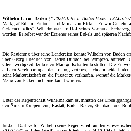
Wilhelm I. von Baden
(* 30.07.1593 in Baden-Baden †22.05.16
Markgraf
Eduard
Fortunat
und Maria von
Eicken
.
Er
war
Geheimra
Goldenen
Vlies
". Wilhelm war am
Hof
seines
Vormund
Erzherzog
worden
.
Er
selbst
war
der
Erzieher
seines
Enkels
und
späteren
Nachfo
Die
Regierung
über
seine
Ländereien
konnte
Wilhelm von Baden er
über
Georg Friedrich von
Baden-Durlach
bei
Wimpfen
,
antreten
. 
Gleichwertigkeit
der
beiden
Markgrafschaften
bestritten
. Die
Einwoh
auf
den
Vereinbarungen
des
Teilungsvertrags
,
nachdem
beide
Linien
seine
Markgrafschaft
an die
Fugger
zu
verkaufen
,
worauf
die
Markgra
Maria von
Eicken
nicht
anerkannt
wurden
.
Unter
der
Regentschaft
Wilhelms
kam
es
,
inmitten
des
Dreißigjährig
den
Ämtern
Kuppenheim
,
Rastatt
, Baden-Baden,
Steinbach
und
Bühl
Im
Jahr
1631
verlor
Wilhelm seine
Regentschaft
an den
schwedische
30.05.1635 und den
Westfälischen
Frieden
am 24.10.1648 in
Münst