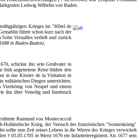
arkgrafen
Ludwig Wilhelm von Baden.
reißigjährigen
Krieges
im
"
Hôtel
de
Gemahlin
führte
schon
kurz
nach
der
n
Sohn
Versailles
verließ
und
zurück
.1688 in Baden-Baden)
.
670,
schickte
ihn
sein
Großvater
in
hr
früh
angetretene
Reise
bildete
den
st
in
das
Kloster
de la Visitation in
in
militärischen
Dingen
unterrichten
.
m
Vizekönig
von
Neapel
und
einem
rte
ihn
über
Venedig
und Innsbruck
erühmte
Raimund
von
Montecuccoli
ch-Holländische
Krieg
,
der
Versuch
des
französischen
"
Sonnenkönig
"
elm
sollte
nun
Zeit
seines
Lebens
in die
Wirren
des
Krieges
verwickelt
ien
† 05.05.1705 in
Wien
)
1676
ein
Infanterieregiment
.
Als
1677
sein