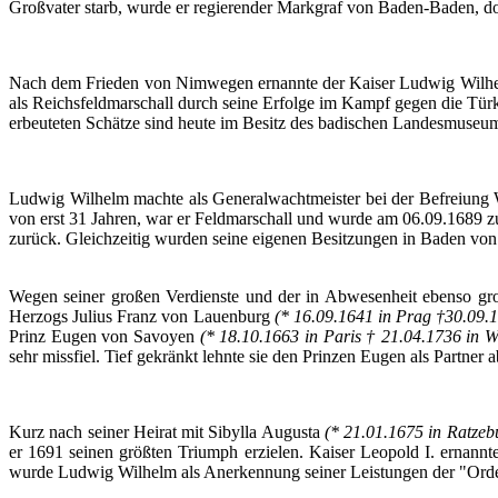
Großvater
starb
,
wurde
er
regierender
Markgraf
von Baden-Baden,
d
Nach
dem
Frieden
von
Nimwegen
ernannte
der
Kaiser Ludwig Wilh
als
Reichsfeldmarschall
durch
seine
Erfolge
im
Kampf
gegen
die
Tür
erbeuteten
Schätze
sind
heute
im
Besitz
des
badischen
Landesmuseu
Ludwig Wilhelm
machte
als
Generalwachtmeister
bei
der
Befreiung
von erst 31
Jahren
, war
er
Feldmarschall
und
wurde
am 06.09.1689
z
zurück
.
Gleichzeitig
wurden
seine
eigenen
Besitzungen
in Baden von
Wegen
seiner
großen
Verdienste
und
der
in
Abwesenheit
ebenso
gr
Herzogs
Julius Franz von
Lauenburg
(* 16.09.1641 in
Prag
†30.09.1
Prinz
Eugen
von
Savoyen
(* 18.10.1663 in Paris † 21.04.1736 in
W
sehr
missfiel
.
Tief
gekränkt
lehnte
sie
den
Prinzen
Eugen
als
Partner
a
Kurz
nach
seiner
Heirat
mit
Sibylla
Augusta
(* 21.01.1675 in
Ratzeb
er
1691
seinen
größten
Triumph
erzielen
. Kaiser Leopold I.
ernannt
wurde
Ludwig Wilhelm
als
Anerkennung
seiner
Leistungen
der
"
Ord