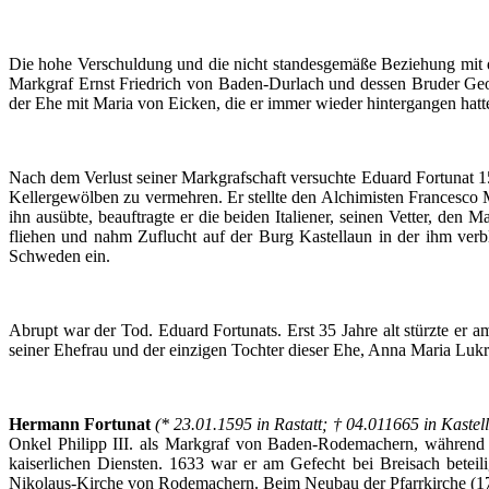
Die
hohe
Verschuldung
und die
nicht
standesgemäße
Beziehung
mit
Markgraf
Ernst Friedrich von
Baden-Durlach
und
dessen
Bruder
Geo
der
Ehe
mit
Maria von
Eicken
, die
er
immer
wieder
hintergangen
hatt
Nach
dem
Verlust
seiner
Markgrafschaft
versuchte
Eduard
Fortunat
1
Kellergewölben
zu
vermehren
.
Er
stellte
den
Alchimisten
Francesco
ihn
ausübte
,
beauftragte
er
die
beiden
Italiener
,
seinen
Vetter
, den
Ma
fliehen
und
nahm
Zuflucht
auf
der
Burg
Kastellaun
in
der
ihm
verb
Schweden
ein
.
Abrupt war
der
Tod.
Eduard
Fortunats
. Erst 35
Jahre
alt
stürzte
er
am
seiner
Ehefrau
und
der
einzigen
Tochter
dieser
Ehe
, Anna Maria
Lukr
Hermann
Fortunat
(* 23.01.1595 in
Rastatt
; † 04.011665 in
Kastel
Onkel
Philipp III.
als
Markgraf
von
Baden-Rodemachern
,
während
kaiserlichen
Diensten
. 1633 war
er
am
Gefecht
bei
Breisach
beteili
Nikolaus-Kirche
von
Rodemachern
.
Beim
Neubau
der
Pfarrkirche
(1