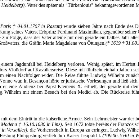
 Heidelberg)
,
Vater
des
später
als
"
Türkenlouis
"
bekanntgewordenen
M
 Paris † 04.01.1707 in
Rastatt
)
wurde
sieben
Jahre
nach
Ende
des
D
rkung
seines
Vaters
,
Erbprinz
Ferdinand
Maximilian
,
gegenüber
seiner
e
zur
Folge
,
dass
der
Vater
alleine
mit
dem
gerade
ein
halbes
Jahr
alte
roßvaters
, die
Gräfin
Maria Magdalena von
Öttingen
.
(* 1619 † 31.08
einem
Jagdunfall
bei
Heidelberg
verloren
.
Wenig
später
,
im
Herbst
1
tors
Vloßdorf
auf
Kavaliersreise
.
Diese
mit
fünfzehneinhalb
Jahren
se
um
einen
Nachfolger
wider. Die
Reise
führte
Ludwig Wilhelm
zunäch
Nonne
war. In
Besançon
hörte
er
juristische
Vorlesungen
und
ließ
sich
o
er
eine
Audienz
bei
Papst
Klemens
X.
erhielt
,
der
gerade
mit
de
g Wilhelm
mit
einem
Besuch
bei
den Medici
ab
. Die
Rückreise
füh
mit
dem
Eintritt
in die
kaiserliche
Armee
.
Sein
Lehrmeister
war
der
b
Modena
† 16.10.1680 in
Linz
)
.
Seit
1672
tobte
bereits
der
Französis
in Versailles)
, die
Vorherrschaft
in
Europa
zu
erringen
. Ludwig Wilh
Festung
Philippsburg
verlieh
ihm
Kaiser Leopold I.
(*09.06.1640 in
W