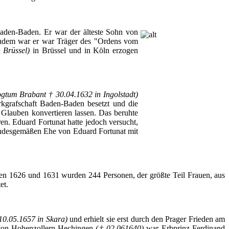
aden-Baden.
Er
war
der
älteste
Sohn
von
udem
war
er
war
Träger
des "
Ordens
vom
n
Brüssel
)
in
Brüssel
und in
Köln
erzogen
ogtum
Brabant
† 30.04.1632 in
Ingolstadt
)
kgrafschaft
Baden-Baden
besetzt
und die
Glauben
konvertieren
lassen
. Das
beruhte
ren
.
Eduard
Fortunat
hatte
jedoch
versucht
,
ndesgemäßen
Ehe
von
Eduard
Fortunat
mit
en
1626 und 1631
wurden
244
Personen
,
der
größte
Teil
Frauen
,
aus
et
.
10.05.1657 in
Skara
)
und
erhielt
sie
erst
durch
den
Prager
Frieden
am
von
Hohenzollern-Hechingen
(† 02.061640)
war
Erbprinz
Ferdinand