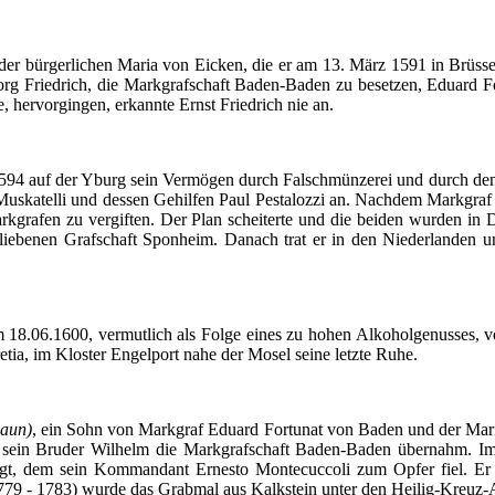
der
bürgerlichen
Maria von
Eicken
, die
er
am 13.
März
1591 in
Brüsse
rg Friedrich, die
Markgrafschaft
Baden-Baden
zu
besetzen
,
Eduard
F
e
,
hervorgingen
,
erkannte
Ernst Friedrich
nie
an.
594
auf
der
Yburg
sein
Vermögen
durch
Falschmünzerei
und
durch
de
Muskatelli
und
dessen
Gehilfen
Paul
Pestalozzi
an.
Nachdem
Markgraf
rkgrafen
zu
vergiften
.
Der
Plan
scheiterte
und die
beiden
wurden
in
D
liebenen
Grafschaft
Sponheim
.
Danach
trat
er
in den
Niederlanden
u
 18.06.1600,
vermutlich
als
Folge
eines
zu
hohen
Alkoholgenusses
, 
etia
,
im
Kloster
Engelport
nahe
der
Mosel
seine
letzte
Ruhe
.
laun
)
,
ein
Sohn
von
Markgraf
Eduard
Fortunat
von Baden und
der
Mar
sein
Bruder
Wilhelm die
Markgrafschaft
Baden-Baden
übernahm
.
I
gt
,
dem
sein
Kommandant
Ernesto
Montecuccoli
zum
Opfer
fiel
.
Er
779 - 1783)
wurde
das
Grabmal
aus
Kalkstein
unter
den
Heilig-Kreuz-A